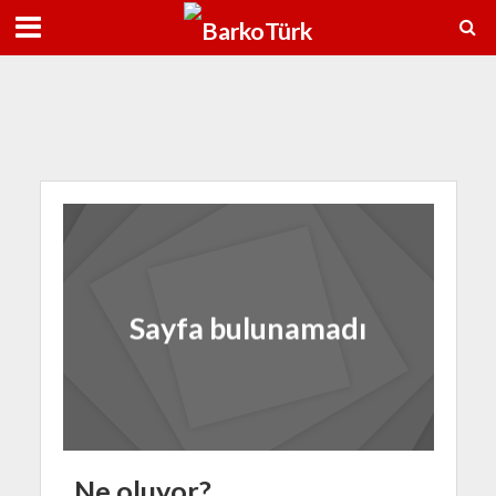
7 Ağu
38°C
8 Ağu
38°C
Sayfa bulunamadı
Ne oluyor?