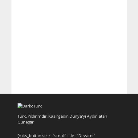
Türk, Yıldırımdır, Kasırgadır. Dünya'yı Aydınlatan
Güneştir.
[mks_button size="small" title="Devamı"