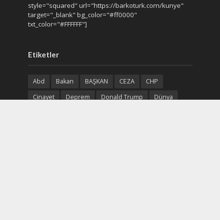
style="squared" url="https://barkoturk.com/kunye"
target="_blank" bg_color="#ff0000"
txt_color="#FFFFFF"]
Etiketler
Abd
Bakan
BAŞKAN
CEZA
CHP
Cinayet
Deprem
Donald Trump
Dünya
Gazze
Gün
Gündem
Haberler
Hava
Kar
Karar
Kaza
Olay
parti
Polis
Polis Adliye
Recep Tayyip Erdoğan
Rus
rusya
Saldırı
Soruşturma
Sosyal Medya
Suriye
Suç
Trafik Kazası
Trump
Türk
Türkiye
Ukrayna
Uyuşturucu
Yangın
Yurt Haber
Çin
Ölüm
Ülke
İran
İsrail