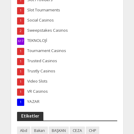
1
Slot Tournaments
1
Social Casinos
1
Sweepstakes Casinos
2
TEKNOLOJİ
617
Tournament Casinos
1
Trusted Casinos
1
Trustly Casinos
1
Video Slots
1
VR Casinos
1
YAZAR
1
Etiketler
Abd
Bakan
BAŞKAN
CEZA
CHP