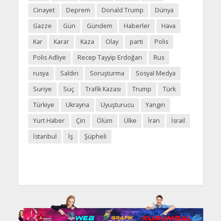
Cinayet
Deprem
Donald Trump
Dünya
Gazze
Gün
Gündem
Haberler
Hava
Kar
Karar
Kaza
Olay
parti
Polis
Polis Adliye
Recep Tayyip Erdoğan
Rus
rusya
Saldırı
Soruşturma
Sosyal Medya
Suriye
Suç
Trafik Kazası
Trump
Türk
Türkiye
Ukrayna
Uyuşturucu
Yangın
Yurt Haber
Çin
Ölüm
Ülke
İran
İsrail
İstanbul
İş
Şüpheli