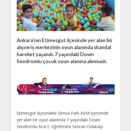
Ankara'nın Etimesgut ilçesinde yer alan bir
alışveriş merkezinin oyun alanında skandal
hareket yaşandı. 7 yaşındaki Down
Sendromlu çocuk oyun alanına alınmadı.
Etimesgut ilçesindeki Gimsa Park AVM içerisinde
yer alan bir oyun alanında 7 yaşındaki Down
Sendromlu M.A.Y, öğretmeni Sevcan Odabaşı