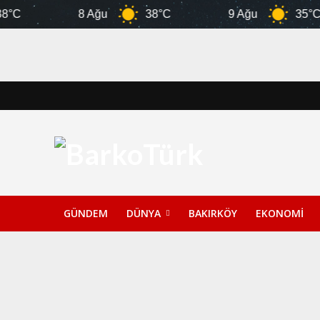
C
8 Ağu
38°C
9 Ağu
35°C
GÜNDEM
DÜNYA
BAKIRKÖY
EKONOMİ
Trump: İran ile a
Yapay zeka laborat