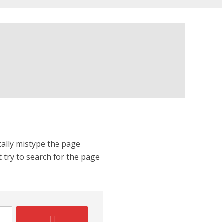
tally mistype the page
t try to search for the page