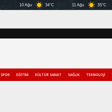
10 Ağu
34°C
11 Ağu
35°C
SPOR
EĞİTİM
KÜLTÜR SANAT
SAĞLIK
TEKNOLOJİ
nlaşma yakın
uvarda virüs üretti. İnsanlık hastalıklara veda edebilir