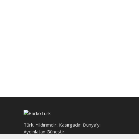
Türk, Yıldırımdır, Kasırgadır. Dünya'yı
Aydınlatan Güneştir.