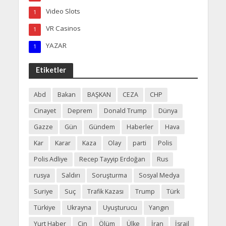
Video Slots
1
VR Casinos
1
YAZAR
1
Etiketler
Abd
Bakan
BAŞKAN
CEZA
CHP
Cinayet
Deprem
Donald Trump
Dünya
Gazze
Gün
Gündem
Haberler
Hava
Kar
Karar
Kaza
Olay
parti
Polis
Polis Adliye
Recep Tayyip Erdoğan
Rus
rusya
Saldırı
Soruşturma
Sosyal Medya
Suriye
Suç
Trafik Kazası
Trump
Türk
Türkiye
Ukrayna
Uyuşturucu
Yangın
Yurt Haber
Çin
Ölüm
Ülke
İran
İsrail