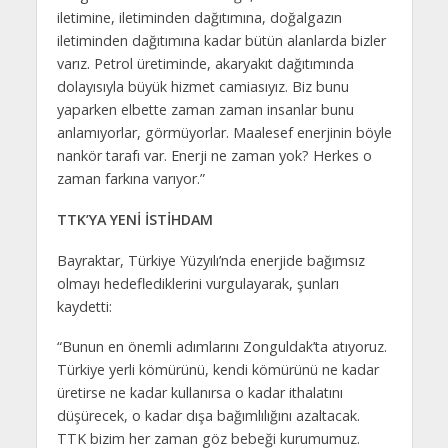
iletimine, iletiminden dağıtımına, doğalgazın
iletiminden dağıtımına kadar bütün alanlarda bizler
varız. Petrol üretiminde, akaryakıt dağıtımında
dolayısıyla büyük hizmet camiasıyız. Biz bunu
yaparken elbette zaman zaman insanlar bunu
anlamıyorlar, görmüyorlar. Maalesef enerjinin böyle
nankör tarafı var. Enerji ne zaman yok? Herkes o
zaman farkına varıyor.”
TTK’YA YENİ İSTİHDAM
Bayraktar, Türkiye Yüzyılı’nda enerjide bağımsız
olmayı hedeflediklerini vurgulayarak, şunları
kaydetti:
“Bunun en önemli adımlarını Zonguldak’ta atıyoruz.
Türkiye yerli kömürünü, kendi kömürünü ne kadar
üretirse ne kadar kullanırsa o kadar ithalatını
düşürecek, o kadar dışa bağımlılığını azaltacak.
TTK bizim her zaman göz bebeği kurumumuz.