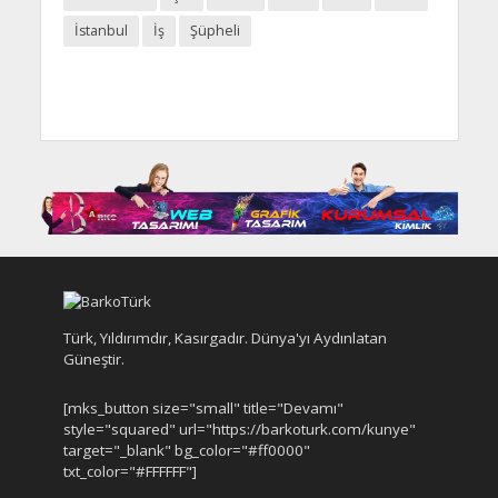
İstanbul
İş
Şüpheli
Türk, Yıldırımdır, Kasırgadır. Dünya'yı Aydınlatan
Güneştir.
[mks_button size="small" title="Devamı"
style="squared" url="https://barkoturk.com/kunye"
target="_blank" bg_color="#ff0000"
txt_color="#FFFFFF"]