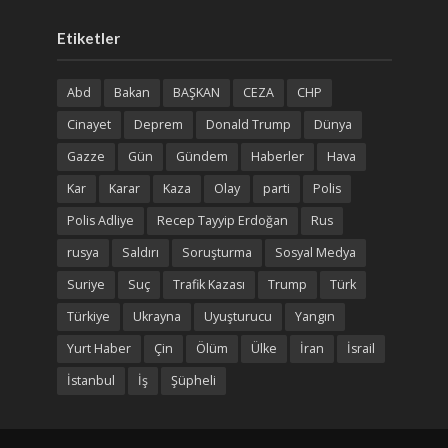
Etiketler
Abd
Bakan
BAŞKAN
CEZA
CHP
Cinayet
Deprem
Donald Trump
Dünya
Gazze
Gün
Gündem
Haberler
Hava
Kar
Karar
Kaza
Olay
parti
Polis
Polis Adliye
Recep Tayyip Erdoğan
Rus
rusya
Saldırı
Soruşturma
Sosyal Medya
Suriye
Suç
Trafik Kazası
Trump
Türk
Türkiye
Ukrayna
Uyuşturucu
Yangın
Yurt Haber
Çin
Ölüm
Ülke
İran
İsrail
İstanbul
İş
Şüpheli