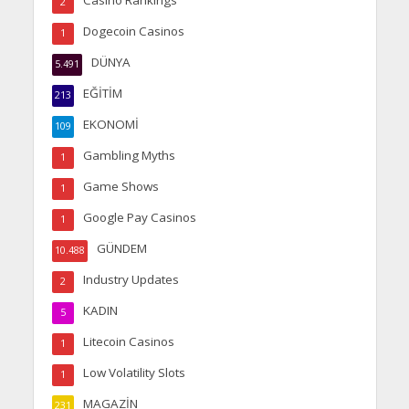
Casino Rankings
2
Dogecoin Casinos
1
DÜNYA
5.491
EĞİTİM
213
EKONOMİ
109
Gambling Myths
1
Game Shows
1
Google Pay Casinos
1
GÜNDEM
10.488
Industry Updates
2
KADIN
5
Litecoin Casinos
1
Low Volatility Slots
1
MAGAZİN
231