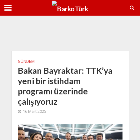
7 Ağu
38°C
8 Ağu
38°C
9 A
GÜNDEM
Bakan Bayraktar: TTK’ya
yeni bir istihdam
programı üzerinde
çalışıyoruz
16 Mart 2025