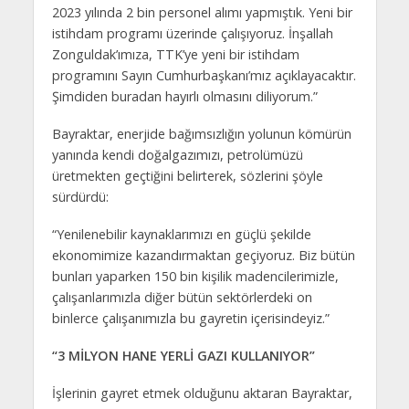
2023 yılında 2 bin personel alımı yapmıştık. Yeni bir
istihdam programı üzerinde çalışıyoruz. İnşallah
Zonguldak’ımıza, TTK’ye yeni bir istihdam
programını Sayın Cumhurbaşkanı’mız açıklayacaktır.
Şimdiden buradan hayırlı olmasını diliyorum.”
Bayraktar, enerjide bağımsızlığın yolunun kömürün
yanında kendi doğalgazımızı, petrolümüzü
üretmekten geçtiğini belirterek, sözlerini şöyle
sürdürdü:
“Yenilenebilir kaynaklarımızı en güçlü şekilde
ekonomimize kazandırmaktan geçiyoruz. Biz bütün
bunları yaparken 150 bin kişilik madencilerimizle,
çalışanlarımızla diğer bütün sektörlerdeki on
binlerce çalışanımızla bu gayretin içerisindeyiz.”
“3 MİLYON HANE YERLİ GAZI KULLANIYOR”
İşlerinin gayret etmek olduğunu aktaran Bayraktar,