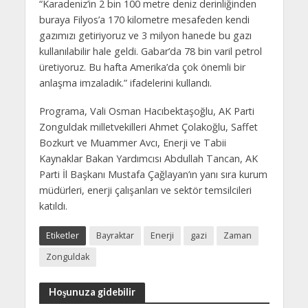
“Karadeniz’in 2 bin 100 metre deniz derinliğinden
buraya Filyos’a 170 kilometre mesafeden kendi
gazımızı getiriyoruz ve 3 milyon hanede bu gazı
kullanılabilir hale geldi. Gabar’da 78 bin varil petrol
üretiyoruz. Bu hafta Amerika’da çok önemli bir
anlaşma imzaladık.” ifadelerini kullandı.
Programa, Vali Osman Hacıbektaşoğlu, AK Parti
Zonguldak milletvekilleri Ahmet Çolakoğlu, Saffet
Bozkurt ve Muammer Avcı, Enerji ve Tabii
Kaynaklar Bakan Yardımcısı Abdullah Tancan, AK
Parti İl Başkanı Mustafa Çağlayan’ın yanı sıra kurum
müdürleri, enerji çalışanları ve sektör temsilcileri
katıldı.
Etiketler
Bayraktar
Enerji
gazi
Zaman
Zonguldak
Hoşunuza gidebilir