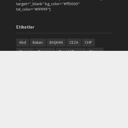
target="_blank" bg_color="#ff0000"
txt_color="#FFFFFF"]
Etiketler
Abd
Bakan
BAŞKAN
CEZA
CHP
Cinayet
Deprem
Donald Trump
Dünya
Gazze
Gün
Gündem
Haberler
Hava
Kar
Karar
Kaza
Olay
parti
Polis
Polis Adliye
Recep Tayyip Erdoğan
Rus
rusya
Saldırı
Soruşturma
Sosyal Medya
Suriye
Suç
Trafik Kazası
Trump
Türk
Türkiye
Ukrayna
Uyuşturucu
Yangın
Yurt Haber
Çin
Ölüm
Ülke
İran
İsrail
İstanbul
İş
Şüpheli