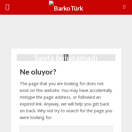
°C
7 Ağu
38°C
8 Ağu
38°C
Sayfa bulunamadı
Ne oluyor?
The page that you are looking for does not
exist on this website. You may have accidentally
mistype the page address, or followed an
expired link. Anyway, we will help you get back
on track. Why not try to search for the page you
were looking for: