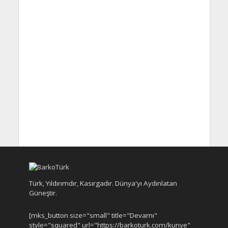
Türk, Yıldırımdır, Kasırgadır. Dünya'yı Aydınlatan
Güneştir.
[mks_button size="small" title="Devamı"
style="squared" url="https://barkoturk.com/kunye"