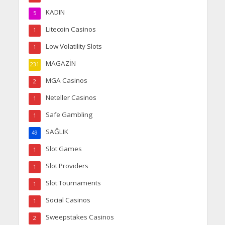
KADIN
5
Litecoin Casinos
1
Low Volatility Slots
1
MAGAZİN
231
MGA Casinos
2
Neteller Casinos
1
Safe Gambling
1
SAĞLIK
49
Slot Games
1
Slot Providers
1
Slot Tournaments
1
Social Casinos
1
Sweepstakes Casinos
2