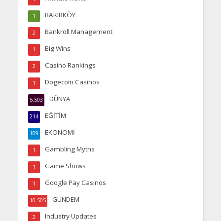
BAKIRKÖY
1
Bankroll Management
2
Big Wins
1
Casino Rankings
2
Dogecoin Casinos
1
DÜNYA
5.503
EĞİTİM
214
EKONOMİ
109
Gambling Myths
1
Game Shows
1
Google Pay Casinos
1
GÜNDEM
10.505
Industry Updates
2