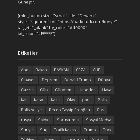
Güneştir.
[mks_button size="small" title="Devamı"
style="squared" url="https://barkoturk.com/kunye"
target="_blank" bg_color="#ff0000"
txt_color="#FFFFFF"]
Etiketler
Abd
Bakan
BAŞKAN
CEZA
CHP
Cinayet
Deprem
Donald Trump
Dünya
Gazze
Gün
Gündem
Haberler
Hava
Kar
Karar
Kaza
Olay
parti
Polis
Polis Adliye
Recep Tayyip Erdoğan
Rus
rusya
Saldırı
Soruşturma
Sosyal Medya
Suriye
Suç
Trafik Kazası
Trump
Türk
Türkiye
Ukrayna
Uyuşturucu
Yangın