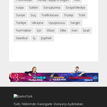
rusya
Saldırı
Soruşturma
Sosyal Medya
Suriye
Suç
Trafik Kazası
Trump
Türk
Türkiye
Ukrayna
Uyuşturucu
Yangın
Yurt Haber
Çin
Ölüm
Ülke
İran
İsrail
İstanbul
İş
Şüpheli
Türk, Yıldırımdır, Kasırgadır. Dünya'yı Aydınlatan