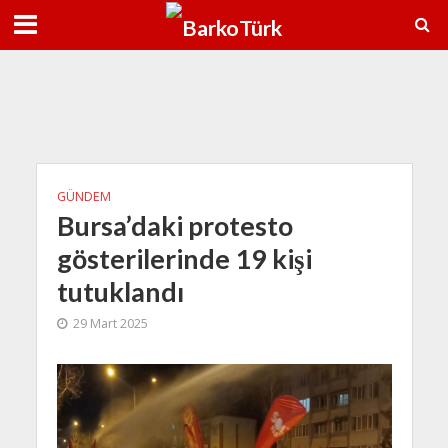
Ağu
38°C
9 Ağu
38°C
10 Ağu
GÜNDEM
Bursa’daki protesto
gösterilerinde 19 kişi
tutuklandı
29 Mart 2025