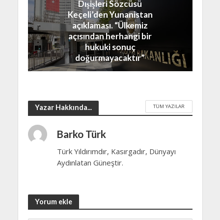
Dışişleri Sözcüsü
Keçeli’den Yunanistan
açıklaması. “Ülkemiz
açısından herhangi bir
hukuki sonuç
doğurmayacaktır”
TÜM YAZILAR
Yazar Hakkında...
Barko Türk
Türk Yıldırımdır, Kasırgadır, Dünyayı
Aydınlatan Güneştir.
Yorum ekle