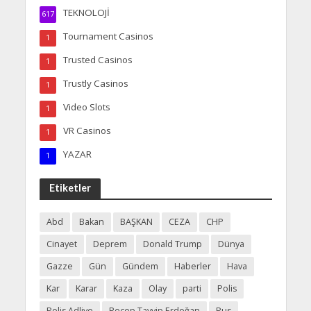
TEKNOLOJİ
617
Tournament Casinos
1
Trusted Casinos
1
Trustly Casinos
1
Video Slots
1
VR Casinos
1
YAZAR
1
Etiketler
Abd
Bakan
BAŞKAN
CEZA
CHP
Cinayet
Deprem
Donald Trump
Dünya
Gazze
Gün
Gündem
Haberler
Hava
Kar
Karar
Kaza
Olay
parti
Polis
Polis Adliye
Recep Tayyip Erdoğan
Rus