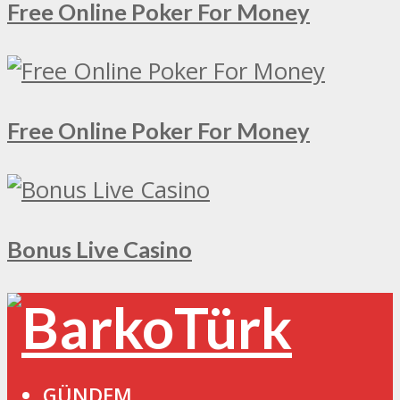
Free Online Poker For Money
Free Online Poker For Money
Bonus Live Casino
GÜNDEM