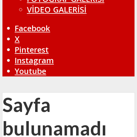
VİDEO GALERİSİ
Facebook
X
Pinterest
Instagram
Youtube
Sayfa
bulunamadı