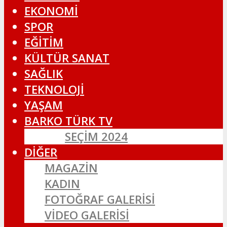
EKONOMİ
SPOR
EĞİTİM
KÜLTÜR SANAT
SAĞLIK
TEKNOLOJİ
YAŞAM
BARKO TÜRK TV
SEÇIM 2024
DİĞER
MAGAZİN
KADIN
FOTOĞRAF GALERİSİ
VİDEO GALERİSİ