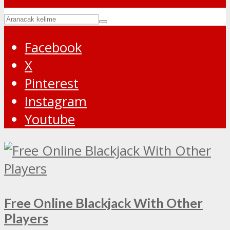
Facebook
X
Pinterest
Instagram
Youtube
Free Online Blackjack With Other
Players