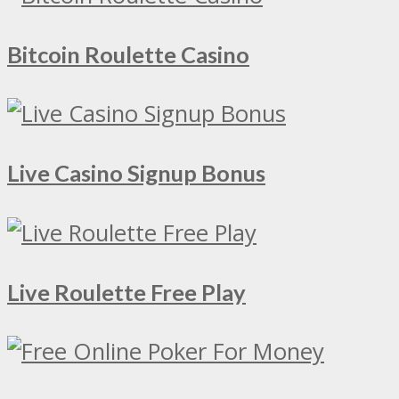
Bitcoin Roulette Casino
Live Casino Signup Bonus
Live Roulette Free Play