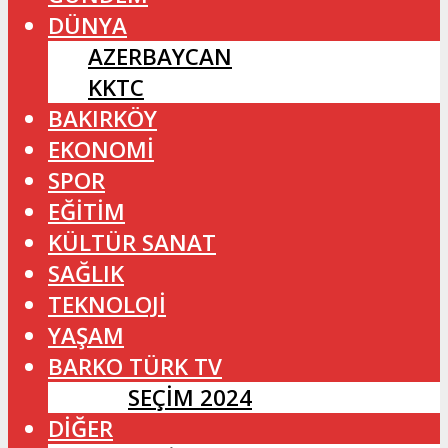
DÜNYA
AZERBAYCAN
KKTC
BAKIRKÖY
EKONOMİ
SPOR
EĞİTİM
KÜLTÜR SANAT
SAĞLIK
TEKNOLOJİ
YAŞAM
BARKO TÜRK TV
SEÇIM 2024
DİĞER