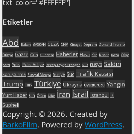
txt_color="#FFFFFF"]
Etiketler
Abd
CEZA
Donald Trump
BAŞKAN
CHP
Bakan
Deprem
Cinayet
Haberler
Gazze
Hava
Gün
Karar
Dünya
Kar
Olay
Gündem
Kaza
Saldırı
rusya
Polis Adliye
Polis
parti
Recep Tayyip Erdoğan
Rus
Trafik Kazası
Suç
Soruşturma
Suriye
Sosyal Medya
Türkiye
Trump
Yangın
Ukrayna
Uyuşturucu
Türk
İsrail
İran
Yurt Haber
İstanbul
Çin
İş
Ölüm
Ülke
Şüpheli
Copyright © 2026. Created by
BarkoFilm
. Powered by
WordPress
.