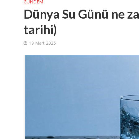
GÜNDEM
Dünya Su Günü ne z
tarihi)
19 Mart 2025