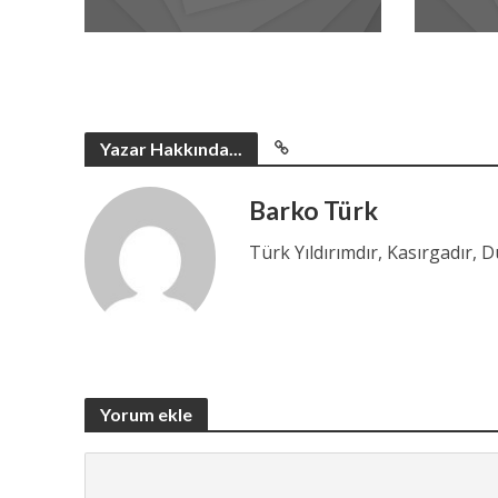
Yazar Hakkında...
Barko Türk
Türk Yıldırımdır, Kasırgadır, 
Yorum ekle