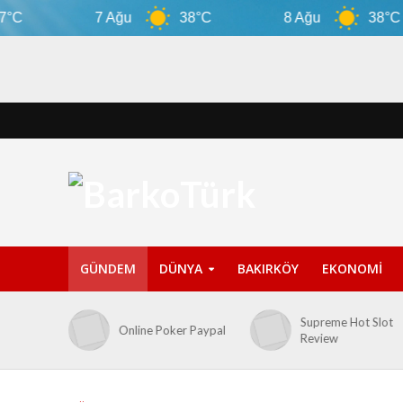
7 Ağu
38°C
8 Ağu
38°C
GÜNDEM
DÜNYA
BAKIRKÖY
EKONOMİ
 Blackjack
Supreme Hot Slot
Online Poker Paypal
Players
Review