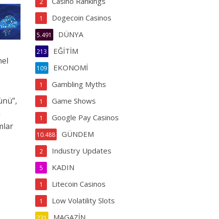
Casino Rankings
2
Dogecoin Casinos
1
DÜNYA
5.491
EĞİTİM
213
nel
EKONOMİ
109
Gambling Myths
1
ünü”,
Game Shows
1
a
Google Pay Casinos
1
mlar
GÜNDEM
10.488
Industry Updates
2
KADIN
5
Litecoin Casinos
1
Low Volatility Slots
1
n
MAGAZİN
231