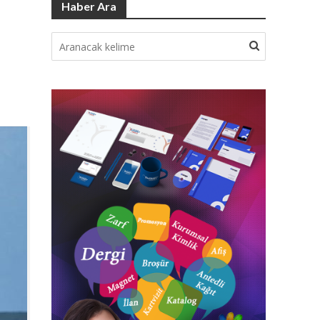
Haber Ara