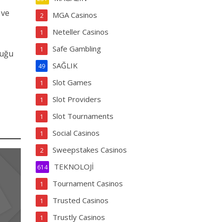
 ve
MGA Casinos
2
Neteller Casinos
1
Safe Gambling
1
duğu
SAĞLIK
49
Slot Games
1
Slot Providers
1
Slot Tournaments
1
Social Casinos
1
Sweepstakes Casinos
2
TEKNOLOJİ
614
Tournament Casinos
1
Trusted Casinos
1
Trustly Casinos
1