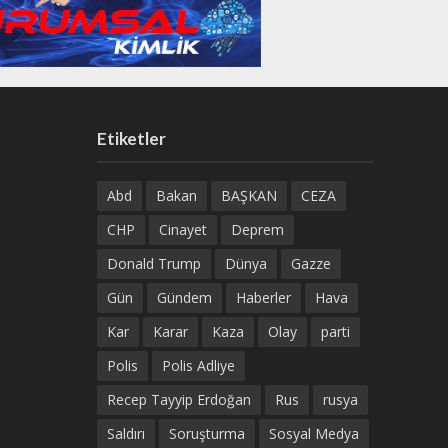
Etiketler
Abd
Bakan
BAŞKAN
CEZA
CHP
Cinayet
Deprem
Donald Trump
Dünya
Gazze
Gün
Gündem
Haberler
Hava
Kar
Karar
Kaza
Olay
parti
Polis
Polis Adliye
Recep Tayyip Erdoğan
Rus
rusya
Saldırı
Soruşturma
Sosyal Medya