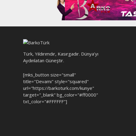
Türk, Yıldırımdır, Kasırgadır. Dünya'yı
Aydınlatan Güneştir.
[mks_button size="small"
title="Devamı" style="squared"
url="https://barkoturk.com/kunye"
target="_blank" bg_color="#ff0000"
txt_color="#FFFFFF"]