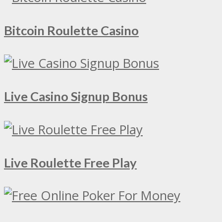
Bitcoin Roulette Casino
Live Casino Signup Bonus
Live Roulette Free Play