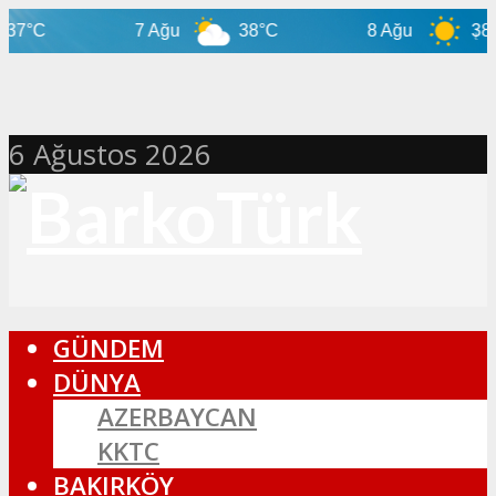
7°C
7 Ağu
38°C
8 Ağu
38°C
6 Ağustos 2026
GÜNDEM
DÜNYA
AZERBAYCAN
KKTC
BAKIRKÖY