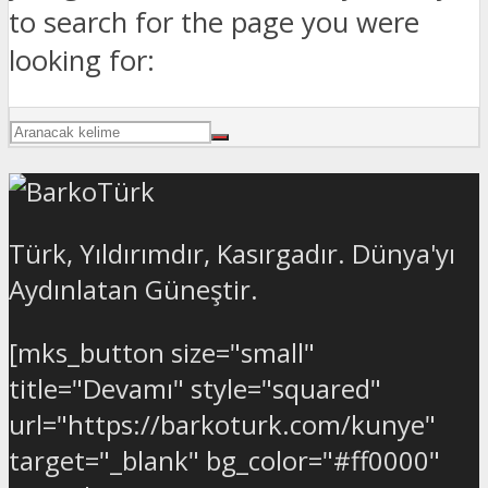
to search for the page you were
looking for:
Türk, Yıldırımdır, Kasırgadır. Dünya'yı
Aydınlatan Güneştir.
[mks_button size="small"
title="Devamı" style="squared"
url="https://barkoturk.com/kunye"
target="_blank" bg_color="#ff0000"