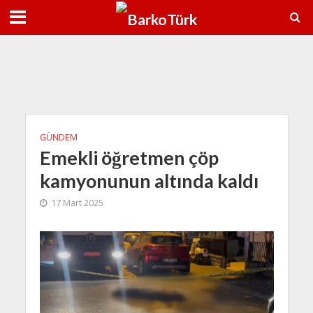
38°C
8 Ağu
38°C
9 Ağu
GÜNDEM
Emekli öğretmen çöp
kamyonunun altında kaldı
17 Mart 2025