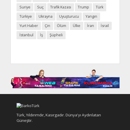
Suriye
Suç
Trafik Kazası
Trump
Türk
Türkiye
Ukrayna
Uyuşturucu
Yangın
Yurt Haber
Çin
Ölüm
Ülke
İran
İsrail
İstanbul
İş
Şüpheli
Türk, Yıldırımdır, Kasırgadır. Dünya'yı Aydınlatan
Güneştir.