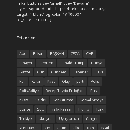
[mks_button size="small" title="Devamı"
style="squared" url="https://barkoturk.com/kunye"
target="_blank" bg_color="#ff0000"
txt_color="#FFFFFF"]
Etiketler
Abd
Bakan
BAŞKAN
CEZA
CHP
Cinayet
Deprem
Donald Trump
Dünya
Gazze
Gün
Gündem
Haberler
Hava
Kar
Karar
Kaza
Olay
parti
Polis
Polis Adliye
Recep Tayyip Erdoğan
Rus
rusya
Saldırı
Soruşturma
Sosyal Medya
Suriye
Suç
Trafik Kazası
Trump
Türk
Türkiye
Ukrayna
Uyuşturucu
Yangın
Yurt Haber
Çin
Ölüm
Ülke
İran
İsrail