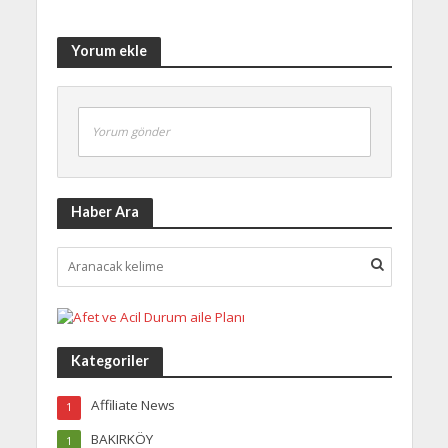
Yorum ekle
Yorum gönder
Haber Ara
Kategoriler
Affiliate News
1
BAKIRKÖY
1