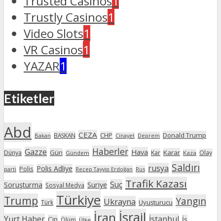
Trusted Casinos
1
Trustly Casinos
1
Video Slots
1
VR Casinos
1
YAZAR
1
Etiketler
Abd
CEZA
Donald Trump
BAŞKAN
CHP
Bakan
Deprem
Cinayet
Haberler
Gazze
Hava
Gün
Karar
Dünya
Kar
Olay
Gündem
Kaza
Saldırı
rusya
Polis Adliye
Polis
parti
Recep Tayyip Erdoğan
Rus
Trafik Kazası
Suç
Soruşturma
Suriye
Sosyal Medya
Türkiye
Trump
Yangın
Ukrayna
Uyuşturucu
Türk
İsrail
İran
Yurt Haber
İstanbul
Çin
İş
Ölüm
Ülke