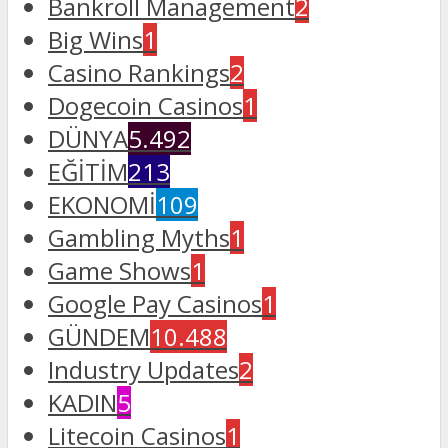
Bankroll Management
2
Big Wins
1
Casino Rankings
2
Dogecoin Casinos
1
DÜNYA
5.492
EĞİTİM
213
EKONOMİ
109
Gambling Myths
1
Game Shows
1
Google Pay Casinos
1
GÜNDEM
10.488
Industry Updates
2
KADIN
5
Litecoin Casinos
1