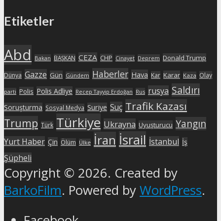
Etiketler
Abd
CEZA
Donald Trump
BAŞKAN
CHP
Bakan
Deprem
Cinayet
Haberler
Gazze
Hava
Gün
Karar
Dünya
Kar
Olay
Gündem
Kaza
Saldırı
rusya
Polis Adliye
Polis
parti
Recep Tayyip Erdoğan
Rus
Trafik Kazası
Suç
Soruşturma
Suriye
Sosyal Medya
Türkiye
Trump
Yangın
Ukrayna
Uyuşturucu
Türk
İsrail
İran
Yurt Haber
İstanbul
Çin
İş
Ölüm
Ülke
Şüpheli
Copyright © 2026. Created by
BarkoFilm
. Powered by
WordPress
.
Facebook