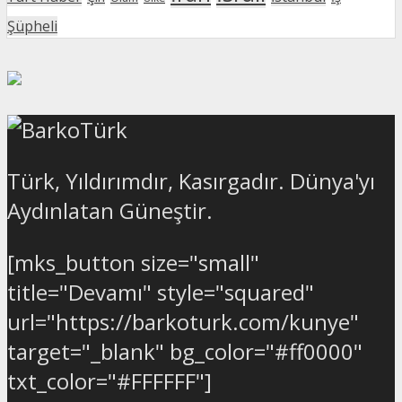
Şüpheli
Türk, Yıldırımdır, Kasırgadır. Dünya'yı
Aydınlatan Güneştir.
[mks_button size="small"
title="Devamı" style="squared"
url="https://barkoturk.com/kunye"
target="_blank" bg_color="#ff0000"
txt_color="#FFFFFF"]