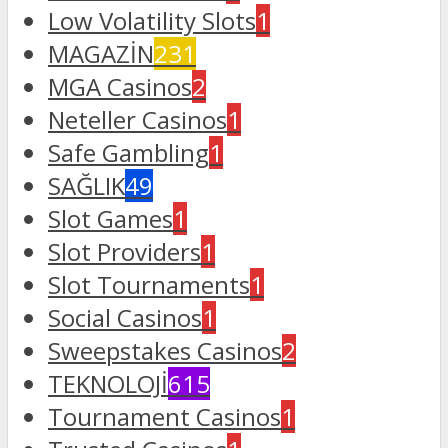
Low Volatility Slots
1
MAGAZİN
231
MGA Casinos
2
Neteller Casinos
1
Safe Gambling
1
SAĞLIK
49
Slot Games
1
Slot Providers
1
Slot Tournaments
1
Social Casinos
1
Sweepstakes Casinos
2
TEKNOLOJİ
615
Tournament Casinos
1