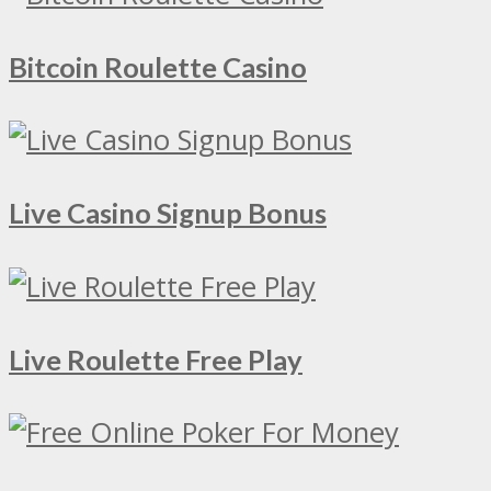
Bitcoin Roulette Casino
Live Casino Signup Bonus
Live Roulette Free Play