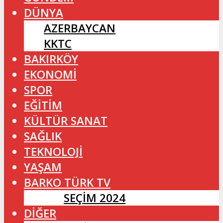
DÜNYA
AZERBAYCAN
KKTC
BAKIRKÖY
EKONOMİ
SPOR
EĞİTİM
KÜLTÜR SANAT
SAĞLIK
TEKNOLOJİ
YAŞAM
BARKO TÜRK TV
SEÇIM 2024
DİĞER