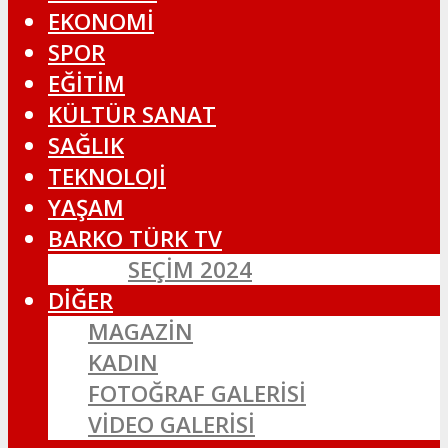
EKONOMİ
SPOR
EĞİTİM
KÜLTÜR SANAT
SAĞLIK
TEKNOLOJİ
YAŞAM
BARKO TÜRK TV
SEÇIM 2024
DİĞER
MAGAZİN
KADIN
FOTOĞRAF GALERİSİ
VİDEO GALERİSİ