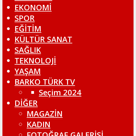
EKONOMİ
SPOR
EĞİTİM
KÜLTÜR SANAT
SAĞLIK
TEKNOLOJİ
YAŞAM
BARKO TÜRK TV
Seçim 2024
DİĞER
MAGAZİN
KADIN
FOTOĞRAF GALERİSİ