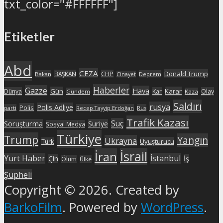
txt_color="#FFFFFF"]
Etiketler
Abd
CEZA
Donald Trump
BAŞKAN
CHP
Bakan
Deprem
Cinayet
Haberler
Gazze
Hava
Gün
Karar
Dünya
Kar
Olay
Gündem
Kaza
Saldırı
rusya
Polis Adliye
Polis
parti
Recep Tayyip Erdoğan
Rus
Trafik Kazası
Suç
Soruşturma
Suriye
Sosyal Medya
Türkiye
Trump
Yangın
Ukrayna
Uyuşturucu
Türk
İsrail
İran
Yurt Haber
İstanbul
Çin
İş
Ölüm
Ülke
Şüpheli
Copyright © 2026. Created by
BarkoFilm
. Powered by
WordPress
.