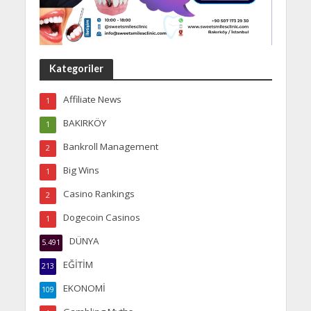
Kategoriler
Affiliate News
1
BAKIRKÖY
1
Bankroll Management
2
Big Wins
1
Casino Rankings
2
Dogecoin Casinos
1
DÜNYA
5.491
EĞİTİM
213
EKONOMİ
109