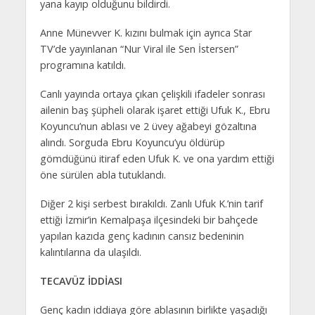
yana kayıp olduğunu bildirdi.
Anne Münevver K. kızını bulmak için ayrıca Star
TV’de yayınlanan “Nur Viral ile Sen İstersen”
programına katıldı.
Canlı yayında ortaya çıkan çelişkili ifadeler sonrası
ailenin baş şüpheli olarak işaret ettiği Ufuk K., Ebru
Koyuncu’nun ablası ve 2 üvey ağabeyi gözaltına
alındı. Sorguda Ebru Koyuncu’yu öldürüp
gömdüğünü itiraf eden Ufuk K. ve ona yardım ettiği
öne sürülen abla tutuklandı.
Diğer 2 kişi serbest bırakıldı. Zanlı Ufuk K.’nin tarif
ettiği İzmir’in Kemalpaşa ilçesindeki bir bahçede
yapılan kazıda genç kadının cansız bedeninin
kalıntılarına da ulaşıldı.
TECAVÜZ İDDİASI
Genç kadın iddiaya göre ablasının birlikte yaşadığı