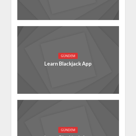
GÜNDEM
Learn Blackjack App
GÜNDEM