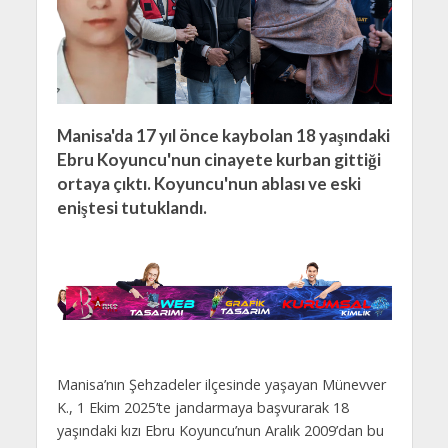
Manisa'da 17 yıl önce kaybolan 18 yaşındaki
Ebru Koyuncu'nun cinayete kurban gittiği
ortaya çıktı. Koyuncu'nun ablası ve eski
eniştesi tutuklandı.
Manisa’nın Şehzadeler ilçesinde yaşayan Münevver
K., 1 Ekim 2025’te jandarmaya başvurarak 18
yaşındaki kızı Ebru Koyuncu’nun Aralık 2009’dan bu