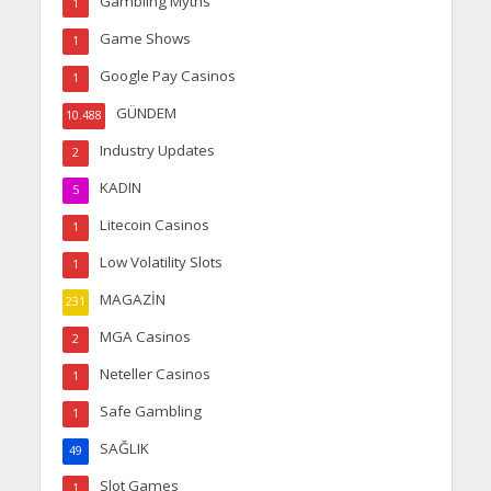
Gambling Myths
1
Game Shows
1
Google Pay Casinos
1
GÜNDEM
10.488
Industry Updates
2
KADIN
5
Litecoin Casinos
1
Low Volatility Slots
1
MAGAZİN
231
MGA Casinos
2
Neteller Casinos
1
Safe Gambling
1
SAĞLIK
49
Slot Games
1