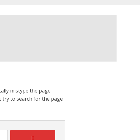
tally mistype the page
t try to search for the page