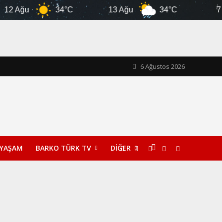
2 Ağu
34°C
13 Ağu
34°C
7 Ağ
6 Ağustos 2026
YAŞAM
BARKO TÜRK TV
DİĞER