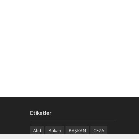
Etiketler
Abd
Bakan
BAŞKAN
CEZA