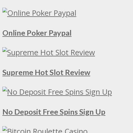
Online Poker Paypal
Supreme Hot Slot Review
No Deposit Free Spins Sign Up