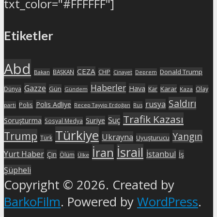
txt_color="#FFFFFF"]
Etiketler
Abd
CEZA
Donald Trump
BAŞKAN
CHP
Bakan
Deprem
Cinayet
Haberler
Gazze
Hava
Gün
Karar
Dünya
Kar
Olay
Gündem
Kaza
Saldırı
rusya
Polis Adliye
Polis
parti
Recep Tayyip Erdoğan
Rus
Trafik Kazası
Suç
Soruşturma
Suriye
Sosyal Medya
Türkiye
Trump
Yangın
Ukrayna
Uyuşturucu
Türk
İsrail
İran
Yurt Haber
İstanbul
Çin
İş
Ölüm
Ülke
Şüpheli
Copyright © 2026. Created by
BarkoFilm
. Powered by
WordPress
.