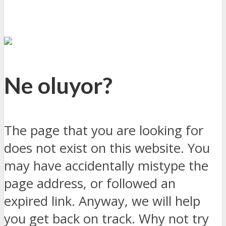
Ne oluyor?
The page that you are looking for
does not exist on this website. You
may have accidentally mistype the
page address, or followed an
expired link. Anyway, we will help
you get back on track. Why not try