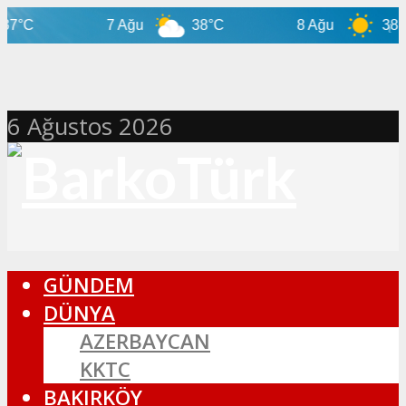
°C
7 Ağu
38°C
8 Ağu
38°C
6 Ağustos 2026
GÜNDEM
DÜNYA
AZERBAYCAN
KKTC
BAKIRKÖY