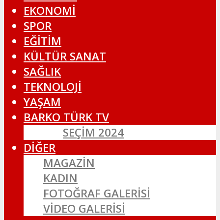
EKONOMİ
SPOR
EĞİTİM
KÜLTÜR SANAT
SAĞLIK
TEKNOLOJİ
YAŞAM
BARKO TÜRK TV
SEÇIM 2024
DİĞER
MAGAZİN
KADIN
FOTOĞRAF GALERİSİ
VİDEO GALERİSİ