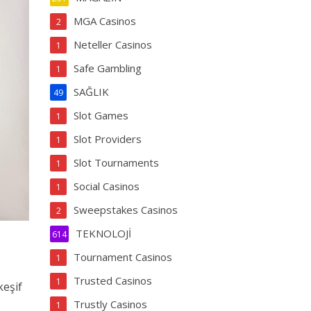
MGA Casinos
2
Neteller Casinos
1
Safe Gambling
1
SAĞLIK
49
Slot Games
1
Slot Providers
1
Slot Tournaments
1
Social Casinos
1
Sweepstakes Casinos
2
TEKNOLOJİ
614
Tournament Casinos
1
Trusted Casinos
1
keşif
Trustly Casinos
1