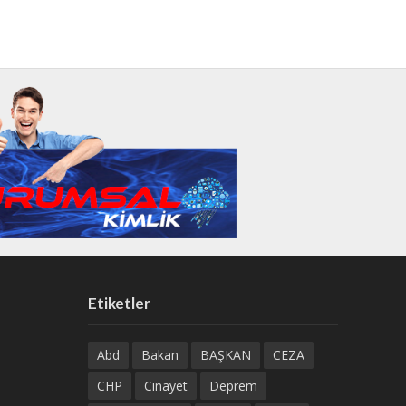
Etiketler
Abd
Bakan
BAŞKAN
CEZA
CHP
Cinayet
Deprem