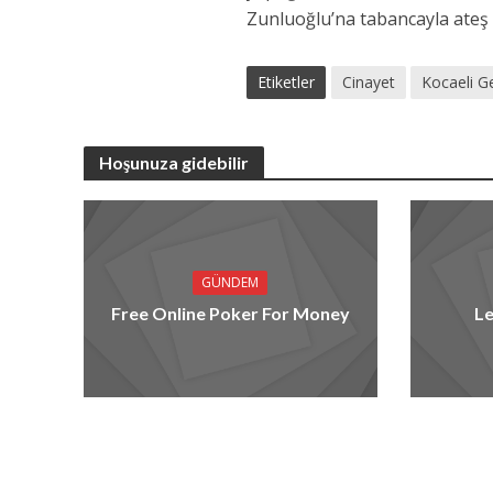
Zunluoğlu’na tabancayla ateş 
Etiketler
Cinayet
Kocaeli G
Hoşunuza gidebilir
GÜNDEM
Free Online Poker For Money
Le