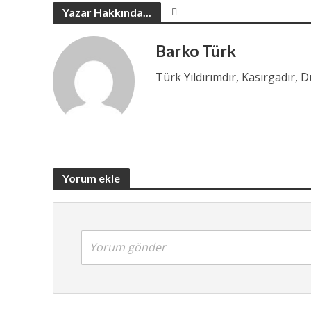
Yazar Hakkında...
Barko Türk
Türk Yıldırımdır, Kasırgadır, 
Yorum ekle
Yorum gönder