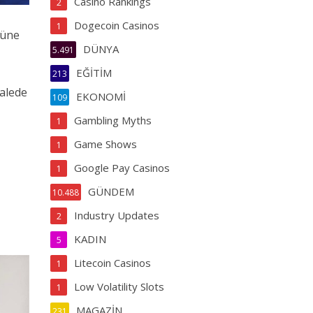
Casino Rankings
2
Dogecoin Casinos
1
nüne
DÜNYA
5.491
EĞİTİM
213
halede
EKONOMİ
109
Gambling Myths
1
Game Shows
1
Google Pay Casinos
1
GÜNDEM
10.488
Industry Updates
2
KADIN
5
Litecoin Casinos
1
Low Volatility Slots
1
MAGAZİN
231