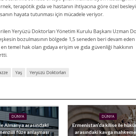
nek, terapötik gıda ve hastanın ihtiyacına göre özel besleyi
nsanın hayata tutunması için mücadele veriyor.
erilen Yeryüzü Doktorları Yönetim Kurulu Başkanı Uzman D
şkesin bozulmasının bölgede 1,5 seneden beri devam eden 
, en temel hak olan gıdaya erişim ve gıda güvenliği hakkının
tti.
azze
Yaş
Yeryüzü Doktorları
DÜNYA
DÜNYA
le Almanya arasındaki
Ermenistan’da kilise ile hük
menzilli füze anlaşması
arasındaki kavga mahkem