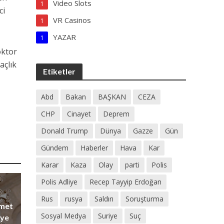
Video Slots
1
ci
VR Casinos
1
YAZAR
1
oktor
açlık
Etiketler
Abd
Bakan
BAŞKAN
CEZA
CHP
Cinayet
Deprem
Donald Trump
Dünya
Gazze
Gün
Gündem
Haberler
Hava
Kar
Karar
Kaza
Olay
parti
Polis
Polis Adliye
Recep Tayyip Erdoğan
Rus
rusya
Saldırı
Soruşturma
ümet
Sosyal Medya
Suriye
Suç
eye