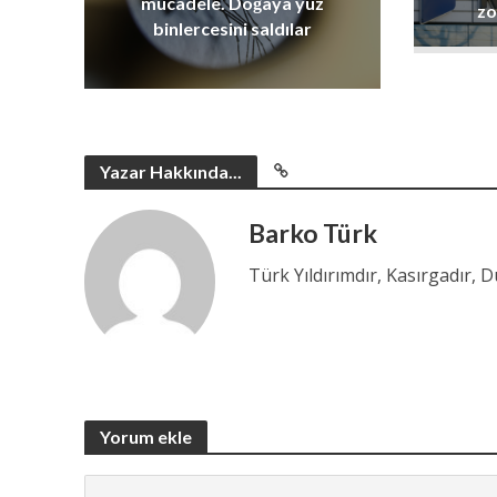
mücadele. Doğaya yüz
zo
binlercesini saldılar
Yazar Hakkında...
Barko Türk
Türk Yıldırımdır, Kasırgadır, 
Yorum ekle