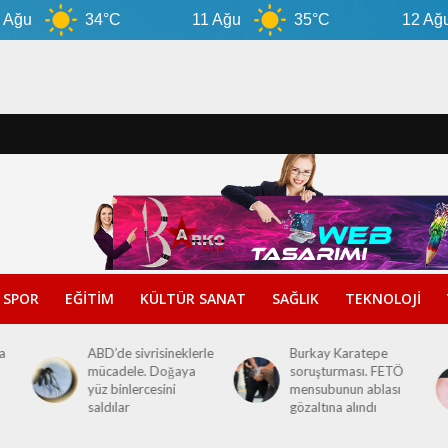
34°C
11 Ağu
35°C
12 Ağu
SPOR
EĞİTİM
KÜLTÜR SANAT
SAĞLIK
TEKNOLOJİ
a
ABD’de sivrisineklerle
Burkay Karatepe
mücadele. Doğaya
soruşturması. FETÖ
yüz binlercesini
mensubunun ablası
saldılar
gözaltına alındı