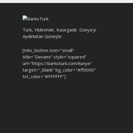
Türk, Yıldırımdır, Kasırgadır. Dünya'yı
Aydınlatan Güneştir.
[mks_button size="small"
title="Devamı" style="squared"
url="https://barkoturk.com/kunye"
target="_blank" bg_color="#ff0000"
txt_color="#FFFFFF"]