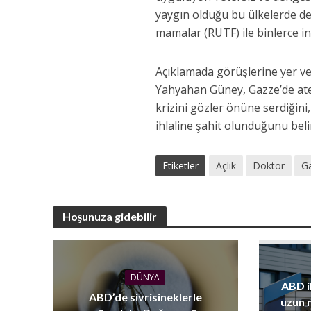
yaygın olduğu bu ülkelerde der
mamalar (RUTF) ile binlerce i
Açıklamada görüşlerine yer v
Yahyahan Güney, Gazze’de ate
krizini gözler önüne serdiğini
ihlaline şahit olunduğunu belir
Etiketler
Açlık
Doktor
G
Hoşunuza gidebilir
DÜNYA
ABD i
ABD’de sivrisineklerle
uzun 