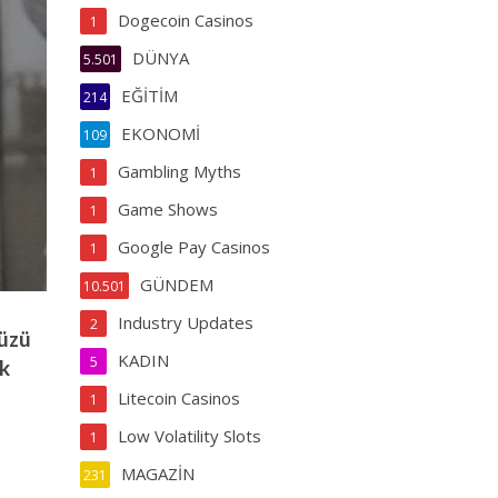
Dogecoin Casinos
1
DÜNYA
5.501
EĞİTİM
214
EKONOMİ
109
Gambling Myths
1
Game Shows
1
Google Pay Casinos
1
GÜNDEM
10.501
Industry Updates
2
yüzü
KADIN
5
ık
Litecoin Casinos
1
Low Volatility Slots
1
MAGAZİN
231