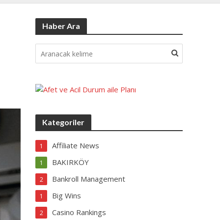
Haber Ara
Kategoriler
Affiliate News
1
BAKIRKÖY
1
Bankroll Management
2
Big Wins
1
Casino Rankings
2