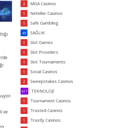
MGA Casinos
2
Neteller Casinos
1
Safe Gambling
1
SAĞLIK
49
tığı
Slot Games
1
Slot Providers
1
erde
Slot Tournaments
1
ğı
Social Casinos
1
Sweepstakes Casinos
2
TEKNOLOJİ
617
nuyor.
Tournament Casinos
1
Trusted Casinos
1
i ve
Trustly Casinos
1
en