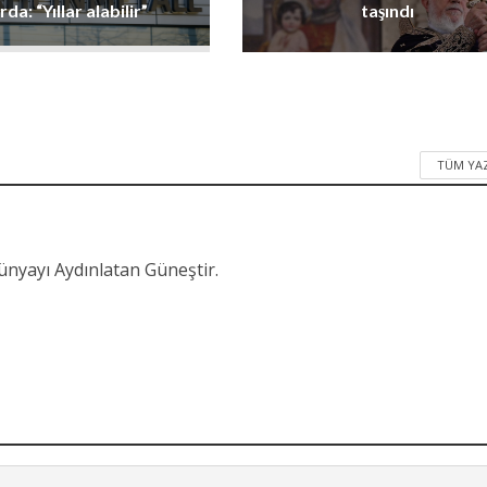
rda: “Yıllar alabilir”
taşındı
TÜM YA
Dünyayı Aydınlatan Güneştir.