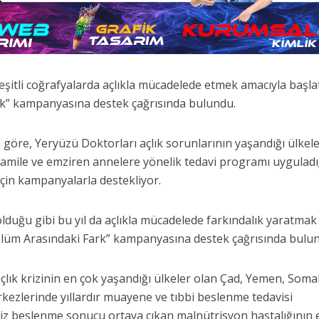
şitli coğrafyalarda açlıkla mücadelede etmek amacıyla başlat
k” kampanyasına destek çağrısında bulundu.
göre, Yeryüzü Doktorları açlık sorunlarının yaşandığı ülkel
, hamile ve emziren annelere yönelik tedavi programı uyguladı
 için kampanyalarla destekliyor.
duğu gibi bu yıl da açlıkla mücadelede farkındalık yaratmak
 Ölüm Arasındaki Fark” kampanyasına destek çağrısında bulu
açlık krizinin en çok yaşandığı ülkeler olan Çad, Yemen, Somal
rkezlerinde yıllardır muayene ve tıbbi beslenme tedavisi
iz beslenme sonucu ortaya çıkan malnütrisyon hastalığının 