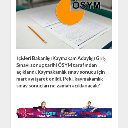
İçişleri Bakanlığı Kaymakam Adaylığı Giriş
Sınavı sonuç tarihi ÖSYM tarafından
açıklandı. Kaymakamlık sınav sonucu için
mart ayı işaret edildi. Peki, kaymakamlık
sınav sonuçları ne zaman açıklanacak?