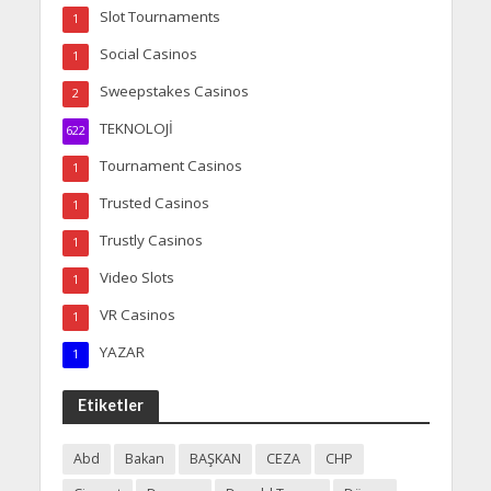
Slot Tournaments
1
Social Casinos
1
Sweepstakes Casinos
2
TEKNOLOJİ
622
Tournament Casinos
1
Trusted Casinos
1
Trustly Casinos
1
Video Slots
1
VR Casinos
1
YAZAR
1
Etiketler
Abd
Bakan
BAŞKAN
CEZA
CHP