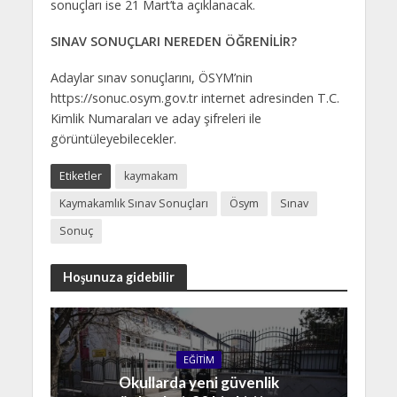
sonuçları ise 21 Mart’ta açıklanacak.
SINAV SONUÇLARI NEREDEN ÖĞRENİLİR?
Adaylar sınav sonuçlarını, ÖSYM’nin
https://sonuc.osym.gov.tr internet adresinden T.C.
Kimlik Numaraları ve aday şifreleri ile
görüntüleyebilecekler.
Etiketler
kaymakam
Kaymakamlık Sınav Sonuçları
Ösym
Sınav
Sonuç
Hoşunuza gidebilir
EĞİTİM
Okullarda yeni güvenlik