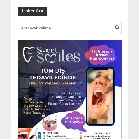
Haber Ara