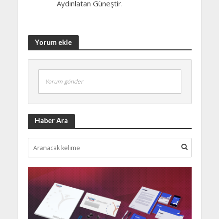
Aydınlatan Güneştir.
Yorum ekle
Yorum gönder
Haber Ara