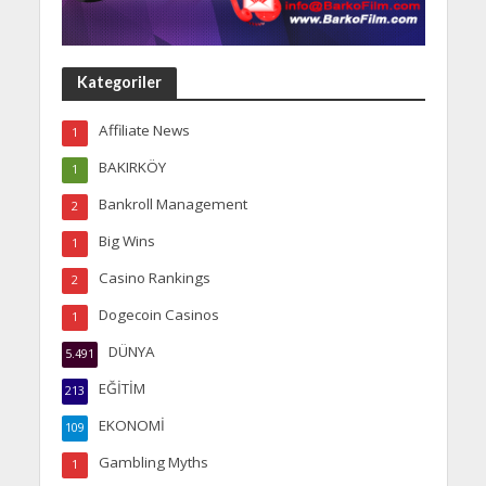
Kategoriler
Affiliate News
1
BAKIRKÖY
1
Bankroll Management
2
Big Wins
1
Casino Rankings
2
Dogecoin Casinos
1
DÜNYA
5.491
EĞİTİM
213
EKONOMİ
109
Gambling Myths
1