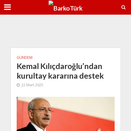
7 Ağu
38°C
8 Ağu
38°C
GÜNDEM
Kemal Kılıçdaroğlu’ndan
kurultay kararına destek
22 Mart 2025