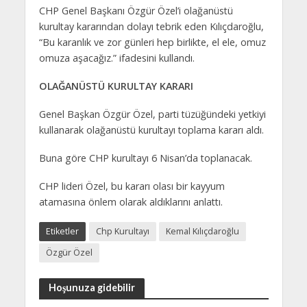
CHP Genel Başkanı Özgür Özel’i olağanüstü
kurultay kararından dolayı tebrik eden Kılıçdaroğlu,
“Bu karanlık ve zor günleri hep birlikte, el ele, omuz
omuza aşacağız.” ifadesini kullandı.
OLAĞANÜSTÜ KURULTAY KARARI
Genel Başkan Özgür Özel, parti tüzüğündeki yetkiyi
kullanarak olağanüstü kurultayı toplama kararı aldı.
Buna göre CHP kurultayı 6 Nisan’da toplanacak.
CHP lideri Özel, bu kararı olası bir kayyum
atamasına önlem olarak aldıklarını anlattı.
Etiketler
Chp Kurultayı
Kemal Kılıçdaroğlu
Özgür Özel
Hoşunuza gidebilir