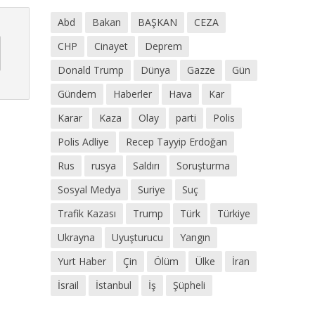
Abd
Bakan
BAŞKAN
CEZA
CHP
Cinayet
Deprem
Donald Trump
Dünya
Gazze
Gün
Gündem
Haberler
Hava
Kar
Karar
Kaza
Olay
parti
Polis
Polis Adliye
Recep Tayyip Erdoğan
Rus
rusya
Saldırı
Soruşturma
Sosyal Medya
Suriye
Suç
Trafik Kazası
Trump
Türk
Türkiye
Ukrayna
Uyuşturucu
Yangın
Yurt Haber
Çin
Ölüm
Ülke
İran
İsrail
İstanbul
İş
Şüpheli