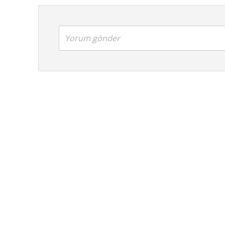
Yorum gönder