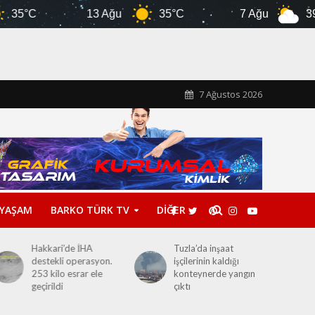
13 Ağu
35°C
7 Ağu
39°C
7 Ağustos 2026
YAŞAM
BARKO TÜRK TV
DİĞER
Hakkari’de İHA
Tuzla’da inşaat
destekli operasyon.
işçilerinin kaldığı
253 kilo esrar ele
konteynerde yangın
geçirildi
çıktı