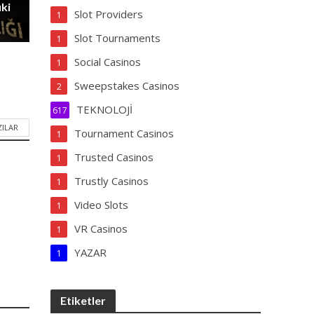
uki
Slot Providers
1
Slot Tournaments
1
Social Casinos
1
Sweepstakes Casinos
2
TEKNOLOJİ
617
ZILAR
Tournament Casinos
1
Trusted Casinos
1
Trustly Casinos
1
Video Slots
1
VR Casinos
1
YAZAR
1
Etiketler