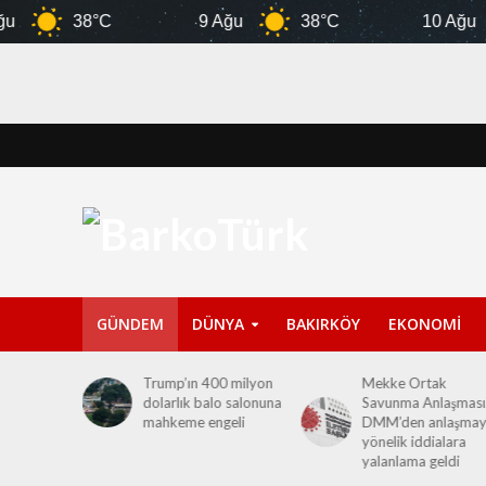
38°C
9 Ağu
38°C
10 Ağu
3
GÜNDEM
DÜNYA
BAKIRKÖY
EKONOMİ
arında
Trump’ın 400 milyon
Mekke Ortak
ne İHA
dolarlık balo salonuna
Savunma Anlaşması
mahkeme engeli
DMM’den anlaşma
yönelik iddialara
yalanlama geldi