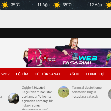
5°C
11 Ağu
35°C
12 Ağu
35°C
SPOR
EĞİTİM
KÜLTÜR SANAT
SAĞLIK
TEKNOLOJİ
Dışişleri Sözcüsü
Tarımsal destekleme
.
Keçeli’den Yunanistan
ödemeleri bugün
ya
açıklaması. “Ülkemiz
hesaplara yatacak
açısından herhangi bir
hukuki sonuç
doğurmayacaktır”