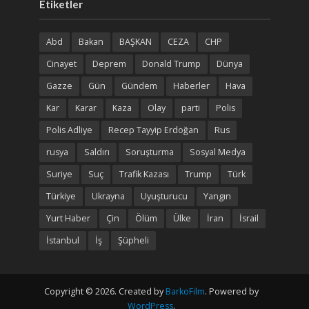
Etiketler
Abd
Bakan
BAŞKAN
CEZA
CHP
Cinayet
Deprem
Donald Trump
Dünya
Gazze
Gün
Gündem
Haberler
Hava
Kar
Karar
Kaza
Olay
parti
Polis
Polis Adliye
Recep Tayyip Erdoğan
Rus
rusya
Saldırı
Soruşturma
Sosyal Medya
Suriye
Suç
Trafik Kazası
Trump
Türk
Türkiye
Ukrayna
Uyuşturucu
Yangın
Yurt Haber
Çin
Ölüm
Ülke
İran
İsrail
İstanbul
İş
Şüpheli
Copyright © 2026. Created by
BarkoFilm
. Powered by
WordPress
.