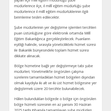
yapan ilçe millî eğitim müdürlüğü şube
müdürlerince ilçe, il millî eğitim müdürlüğü şube
müdürlerince il millî eğitim müdürlüklerinin ilgili
birimlerine teslim edilecektir.
Şube müdürlerinin yer değiştirme işlemleri tercihleri
puan üstünlüğüne göre elektronik ortamda Millî
Eğitim Bakanlığınca gerçekleştirilecek. Puanların
eşitliği halinde, sırasıyla yöneticilikteki hizmet süresi
ile Bakanlık bünyesindeki toplam hizmet süresi
dikkate alınacak.
Bölge hizmetine bağlı yer değiştirmeye tabi şube
müdürleri; Yönetmelik’te öngörülen çalışma
sürelerini tamamladıkları hizmet bölgeleri dışından
olmak kaydıyla iki alt ve iki üst hizmet bölgesine yer
değiştirmek üzere 20 tercihte bulunabilecek.
Hâlen bulundukları bölgede o bölge için öngörülen
bölge hizmeti süresinin en az yarısını 30 Haziran
2025 tarihi itibarıyla tamamlayan şube müdürleri