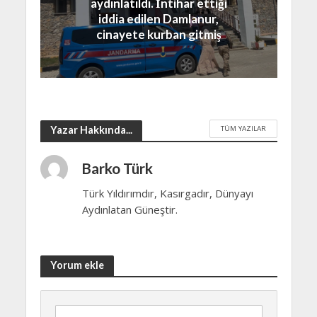
aydınlatıldı. İntihar ettiği
iddia edilen Damlanur,
cinayete kurban gitmiş
TÜM YAZILAR
Yazar Hakkında...
Barko Türk
Türk Yıldırımdır, Kasırgadır, Dünyayı
Aydınlatan Güneştir.
Yorum ekle