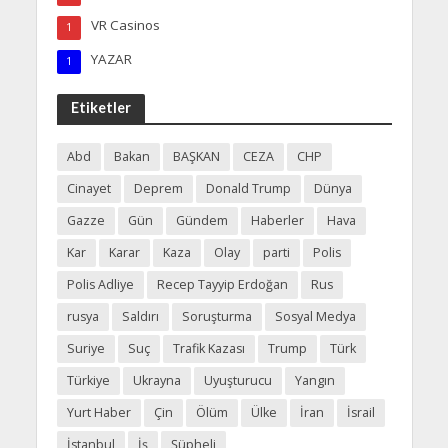
VR Casinos
1
YAZAR
1
Etiketler
Abd
Bakan
BAŞKAN
CEZA
CHP
Cinayet
Deprem
Donald Trump
Dünya
Gazze
Gün
Gündem
Haberler
Hava
Kar
Karar
Kaza
Olay
parti
Polis
Polis Adliye
Recep Tayyip Erdoğan
Rus
rusya
Saldırı
Soruşturma
Sosyal Medya
Suriye
Suç
Trafik Kazası
Trump
Türk
Türkiye
Ukrayna
Uyuşturucu
Yangın
Yurt Haber
Çin
Ölüm
Ülke
İran
İsrail
İstanbul
İş
Şüpheli