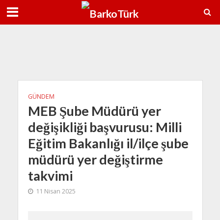
u
37°C
11 Ağu
35°C
12 Ağu
GÜNDEM
MEB Şube Müdürü yer
değişikliği başvurusu: Milli
Eğitim Bakanlığı il/ilçe şube
müdürü yer değiştirme
takvimi
11 Nisan 2025