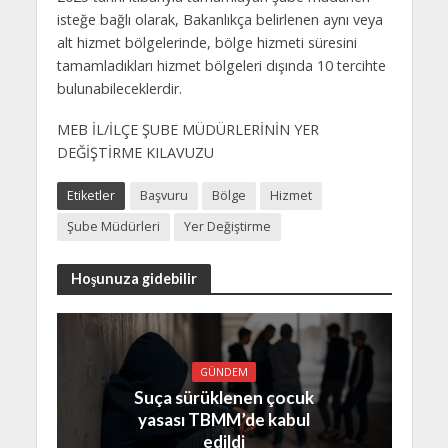
isteğe bağlı olarak, Bakanlıkça belirlenen aynı veya
alt hizmet bölgelerinde, bölge hizmeti süresini
tamamladıkları hizmet bölgeleri dışında 10 tercihte
bulunabileceklerdir.
MEB İL/İLÇE ŞUBE MÜDÜRLERİNİN YER
DEĞİŞTİRME KILAVUZU
Etiketler
Başvuru
Bölge
Hizmet
Şube Müdürleri
Yer Değiştirme
Hoşunuza gidebilir
GÜNDEM
Suça sürüklenen çocuk
yasası TBMM’de kabul
edildi