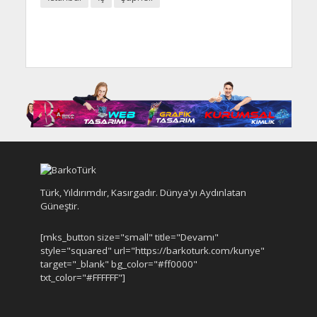
Türk, Yıldırımdır, Kasırgadır. Dünya'yı Aydınlatan
Güneştir.
[mks_button size="small" title="Devamı"
style="squared" url="https://barkoturk.com/kunye"
target="_blank" bg_color="#ff0000"
txt_color="#FFFFFF"]