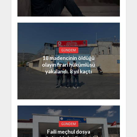
GÜNDEM
18 madencinin öldüğü
olayın firari hükümlüsü
yakalandı. 8 yıl kaçtı
GÜNDEM
Faili meçhul dosya