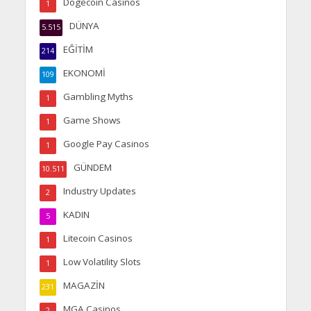
Dogecoin Casinos
1
DÜNYA
5.515
EĞİTİM
214
EKONOMİ
109
Gambling Myths
1
Game Shows
1
Google Pay Casinos
1
GÜNDEM
10.511
Industry Updates
2
KADIN
5
Litecoin Casinos
1
Low Volatility Slots
1
MAGAZİN
231
MGA Casinos
2