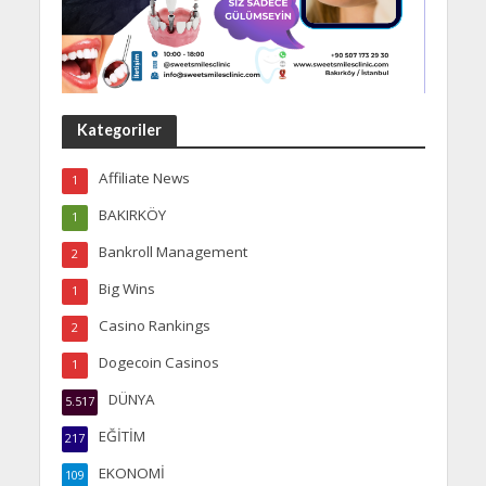
Kategoriler
Affiliate News
1
BAKIRKÖY
1
Bankroll Management
2
Big Wins
1
Casino Rankings
2
Dogecoin Casinos
1
DÜNYA
5.517
EĞİTİM
217
EKONOMİ
109