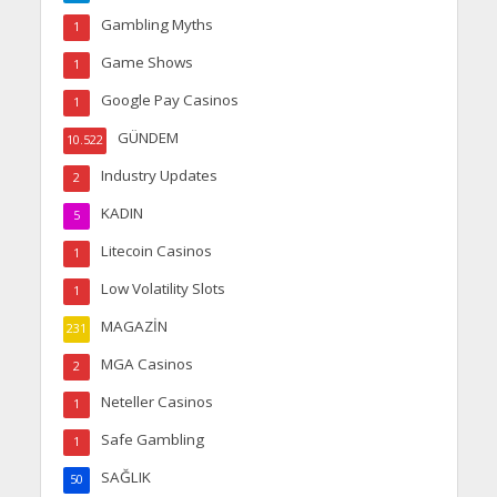
Gambling Myths
1
Game Shows
1
Google Pay Casinos
1
GÜNDEM
10.522
Industry Updates
2
KADIN
5
Litecoin Casinos
1
Low Volatility Slots
1
MAGAZİN
231
MGA Casinos
2
Neteller Casinos
1
Safe Gambling
1
SAĞLIK
50