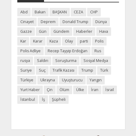
Abd
Bakan
BAŞKAN
CEZA
CHP
Cinayet
Deprem
Donald Trump
Dünya
Gazze
Gün
Gündem
Haberler
Hava
Kar
Karar
Kaza
Olay
parti
Polis
Polis Adliye
Recep Tayyip Erdoğan
Rus
rusya
Saldırı
Soruşturma
Sosyal Medya
Suriye
Suç
Trafik Kazası
Trump
Türk
Türkiye
Ukrayna
Uyuşturucu
Yangın
Yurt Haber
Çin
Ölüm
Ülke
İran
İsrail
İstanbul
İş
Şüpheli