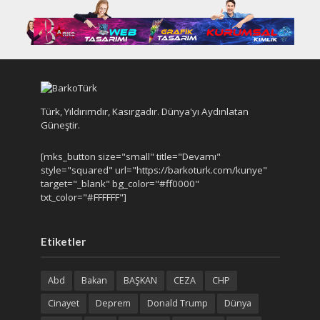
Türk, Yıldırımdır, Kasırgadır. Dünya'yı Aydınlatan
Güneştir.
[mks_button size="small" title="Devamı"
style="squared" url="https://barkoturk.com/kunye"
target="_blank" bg_color="#ff0000"
txt_color="#FFFFFF"]
Etiketler
Abd
Bakan
BAŞKAN
CEZA
CHP
Cinayet
Deprem
Donald Trump
Dünya