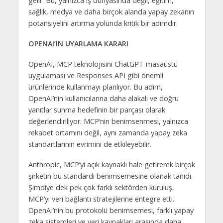
gelir. Bu, yalnızca iş dünyasında değil, eğitim,
sağlık, medya ve daha birçok alanda yapay zekanın
potansiyelini artırma yolunda kritik bir adımdır.
OPENAI’IN UYARLAMA KARARI
OpenAI, MCP teknolojisini ChatGPT masaüstü
uygulaması ve Responses API gibi önemli
ürünlerinde kullanmayı planlıyor. Bu adım,
OpenAI’nin kullanıcılarına daha alakalı ve doğru
yanıtlar sunma hedefinin bir parçası olarak
değerlendiriliyor. MCP’nin benimsenmesi, yalnızca
rekabet ortamını değil, aynı zamanda yapay zeka
standartlarının evrimini de etkileyebilir.
Anthropic, MCP’yi açık kaynaklı hale getirerek birçok
şirketin bu standardı benimsemesine olanak tanıdı.
Şimdiye dek pek çok farklı sektörden kuruluş,
MCP’yi veri bağlantı stratejilerine entegre etti.
OpenAI’nin bu protokolü benimsemesi, farklı yapay
zeka sistemleri ve veri kaynakları arasında daha