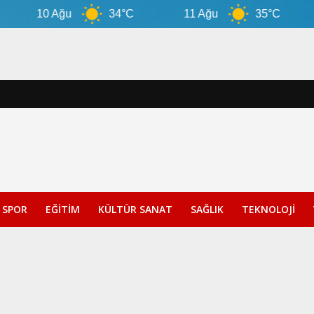
10 Ağu
34°C
11 Ağu
35°C
SPOR
EĞİTİM
KÜLTÜR SANAT
SAĞLIK
TEKNOLOJİ
D doğumla vatandaşlığı kısıtlıyor
nlaşma yakın