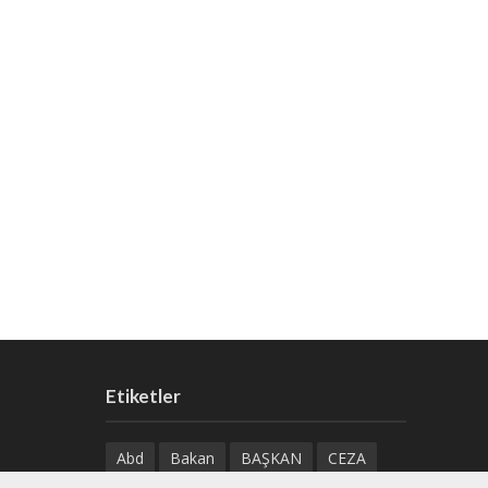
Etiketler
Abd
Bakan
BAŞKAN
CEZA