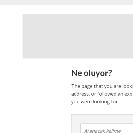
Yapay zeka laborat
Free Online Black
Online Poker Pay
Supreme Hot Slot
No Deposit Free S
Ne oluyor?
Bitcoin Roulette 
The page that you are looki
Live Casino Sign
address, or followed an expi
Live Roulette Fre
you were looking for: