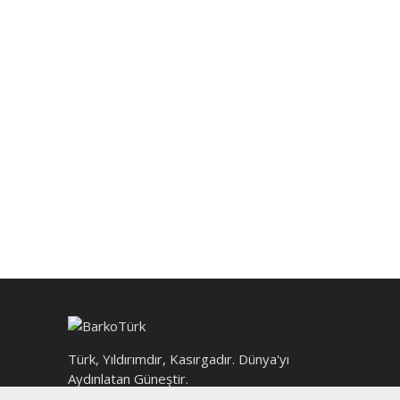
Türk, Yıldırımdır, Kasırgadır. Dünya'yı
Aydınlatan Güneştir.