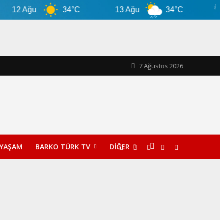
12 Ağu
34°C
13 Ağu
34°C
7
7 Ağustos 2026
YAŞAM
BARKO TÜRK TV
DİĞER