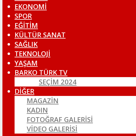
EKONOMİ
SPOR
EĞİTİM
KÜLTÜR SANAT
SAĞLIK
TEKNOLOJİ
YAŞAM
BARKO TÜRK TV
SEÇIM 2024
DİĞER
MAGAZİN
KADIN
FOTOĞRAF GALERİSİ
VİDEO GALERİSİ