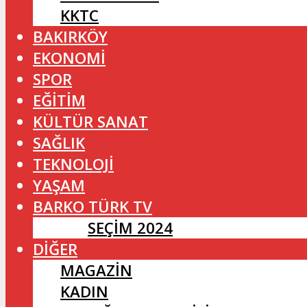
KKTC
BAKIRKÖY
EKONOMİ
SPOR
EĞİTİM
KÜLTÜR SANAT
SAĞLIK
TEKNOLOJİ
YAŞAM
BARKO TÜRK TV
SEÇIM 2024
DİĞER
MAGAZİN
KADIN