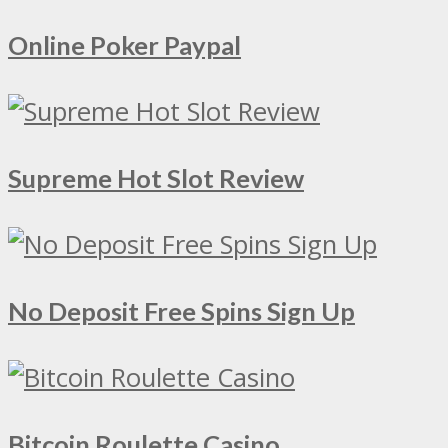
Online Poker Paypal
Supreme Hot Slot Review
No Deposit Free Spins Sign Up
Bitcoin Roulette Casino