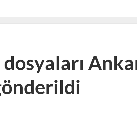
 dosyaları Ank
gönderildi