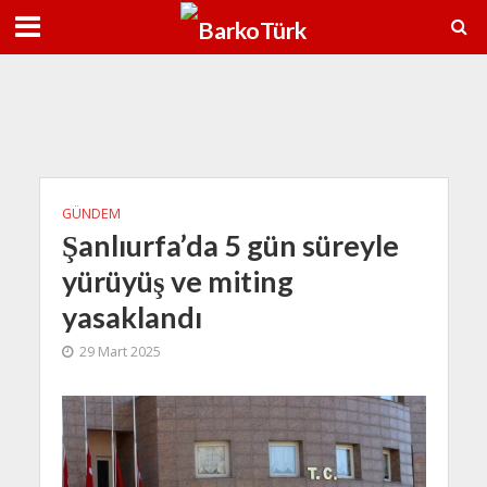
7 Ağu
38°C
8 Ağu
38°C
GÜNDEM
Şanlıurfa’da 5 gün süreyle
yürüyüş ve miting
yasaklandı
29 Mart 2025