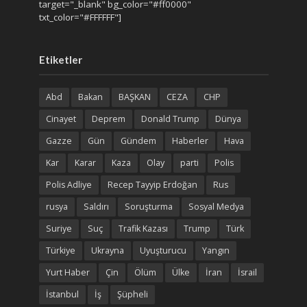
target="_blank" bg_color="#ff0000"
txt_color="#FFFFFF"]
Etiketler
Abd
Bakan
BAŞKAN
CEZA
CHP
Cinayet
Deprem
Donald Trump
Dünya
Gazze
Gün
Gündem
Haberler
Hava
Kar
Karar
Kaza
Olay
parti
Polis
Polis Adliye
Recep Tayyip Erdoğan
Rus
rusya
Saldırı
Soruşturma
Sosyal Medya
Suriye
Suç
Trafik Kazası
Trump
Türk
Türkiye
Ukrayna
Uyuşturucu
Yangın
Yurt Haber
Çin
Ölüm
Ülke
İran
İsrail
İstanbul
İş
Şüpheli