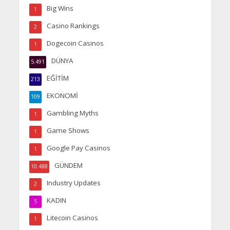
Big Wins
1
Casino Rankings
2
Dogecoin Casinos
1
DÜNYA
5.491
EĞİTİM
213
EKONOMİ
109
Gambling Myths
1
Game Shows
1
Google Pay Casinos
1
GÜNDEM
10.488
Industry Updates
2
KADIN
5
Litecoin Casinos
1