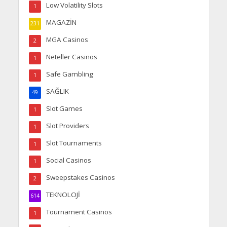
Low Volatility Slots
1
MAGAZİN
231
MGA Casinos
2
Neteller Casinos
1
Safe Gambling
1
SAĞLIK
49
Slot Games
1
Slot Providers
1
Slot Tournaments
1
Social Casinos
1
Sweepstakes Casinos
2
TEKNOLOJİ
614
Tournament Casinos
1