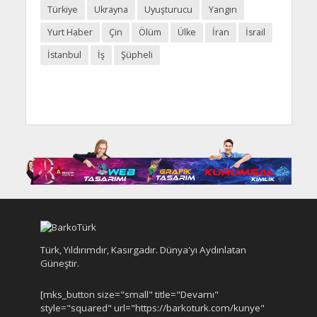
Türkiye
Ukrayna
Uyuşturucu
Yangın
Yurt Haber
Çin
Ölüm
Ülke
İran
İsrail
İstanbul
İş
Şüpheli
Türk, Yıldırımdır, Kasırgadır. Dünya'yı Aydınlatan
Güneştir.
[mks_button size="small" title="Devamı"
style="squared" url="https://barkoturk.com/kunye"