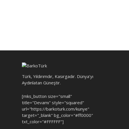
Türk, Yıldırımdır, Kasırgadır. Dünya'yı
Aydınlatan Güneştir.
[mks_button size="small"
title="Devamı" style="squared"
url="https://barkoturk.com/kunye"
target="_blank" bg_color="#ff0000"
txt_color="#FFFFFF"]