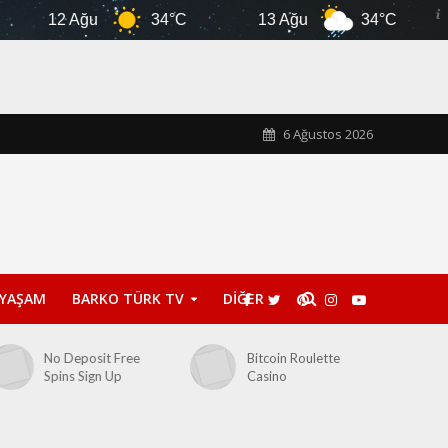
12 Ağu
34°C
13 Ağu
34°C
6 Ağustos 2026
YAŞAM
BARKO TÜRK TV
DİĞER
No Deposit Free
Bitcoin Roulette
Spins Sign Up
Casino