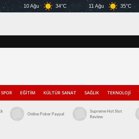
10 Ağu
34°C
11 Ağu
35°C
SPOR
EĞİTİM
KÜLTÜR SANAT
SAĞLIK
TEKNOLOJİ
ck
Supreme Hot Slot
Online Poker Paypal
Review