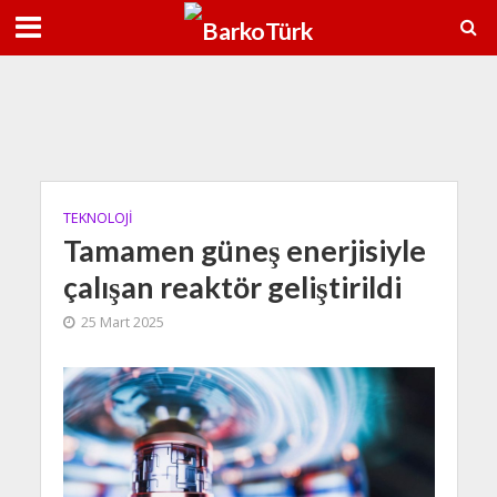
8 Ağu
38°C
9 Ağu
35°C
TEKNOLOJİ
Tamamen güneş enerjisiyle
çalışan reaktör geliştirildi
25 Mart 2025