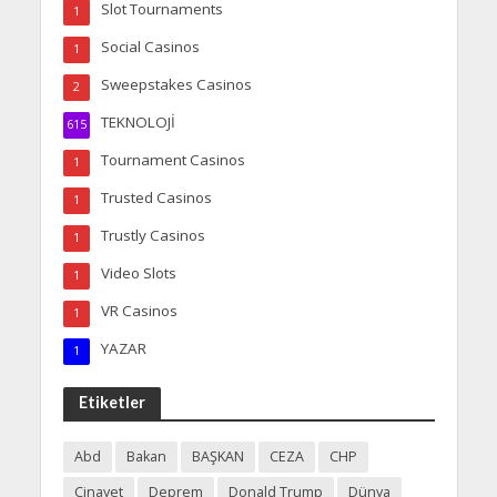
Slot Tournaments
1
Social Casinos
1
Sweepstakes Casinos
2
TEKNOLOJİ
615
Tournament Casinos
1
Trusted Casinos
1
Trustly Casinos
1
Video Slots
1
VR Casinos
1
YAZAR
1
Etiketler
Abd
Bakan
BAŞKAN
CEZA
CHP
Cinayet
Deprem
Donald Trump
Dünya