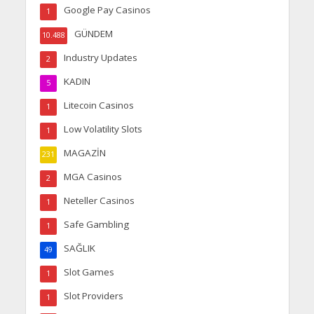
Google Pay Casinos
1
GÜNDEM
10.488
Industry Updates
2
KADIN
5
Litecoin Casinos
1
Low Volatility Slots
1
MAGAZİN
231
MGA Casinos
2
Neteller Casinos
1
Safe Gambling
1
SAĞLIK
49
Slot Games
1
Slot Providers
1