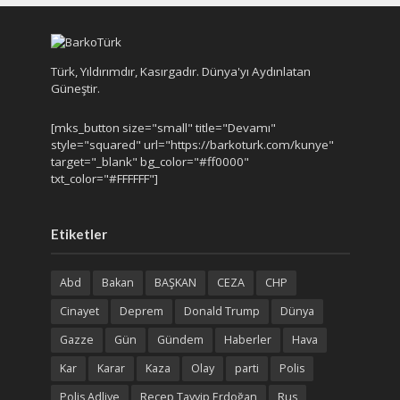
Türk, Yıldırımdır, Kasırgadır. Dünya'yı Aydınlatan
Güneştir.
[mks_button size="small" title="Devamı"
style="squared" url="https://barkoturk.com/kunye"
target="_blank" bg_color="#ff0000"
txt_color="#FFFFFF"]
Etiketler
Abd
Bakan
BAŞKAN
CEZA
CHP
Cinayet
Deprem
Donald Trump
Dünya
Gazze
Gün
Gündem
Haberler
Hava
Kar
Karar
Kaza
Olay
parti
Polis
Polis Adliye
Recep Tayyip Erdoğan
Rus