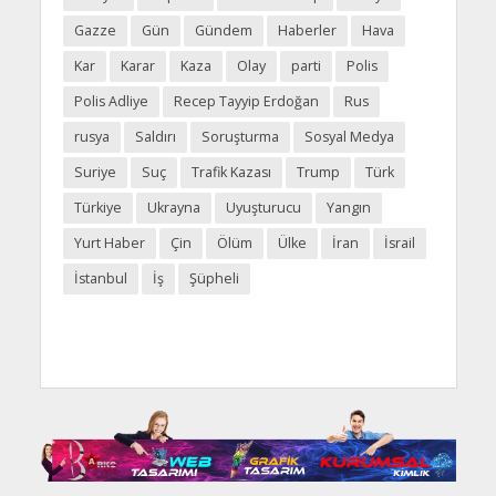
Gazze
Gün
Gündem
Haberler
Hava
Kar
Karar
Kaza
Olay
parti
Polis
Polis Adliye
Recep Tayyip Erdoğan
Rus
rusya
Saldırı
Soruşturma
Sosyal Medya
Suriye
Suç
Trafik Kazası
Trump
Türk
Türkiye
Ukrayna
Uyuşturucu
Yangın
Yurt Haber
Çin
Ölüm
Ülke
İran
İsrail
İstanbul
İş
Şüpheli