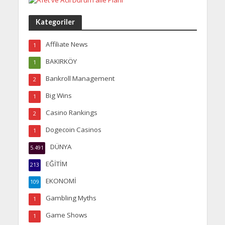
Kategoriler
Affiliate News
1
BAKIRKÖY
1
Bankroll Management
2
Big Wins
1
Casino Rankings
2
Dogecoin Casinos
1
DÜNYA
5.491
EĞİTİM
213
EKONOMİ
109
Gambling Myths
1
Game Shows
1