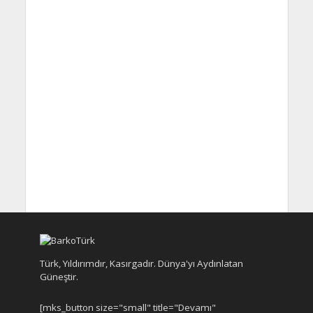
Türk, Yıldırımdır, Kasırgadır. Dünya'yı Aydınlatan
Güneştir.
[mks_button size="small" title="Devamı"