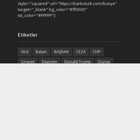
style="squared" url="https://barkoturk.com/kunye"
target="_blank" bg_color="#ff0000"
txt_color="#FFFFFF"]
Etiketler
Abd
Bakan
BAŞKAN
CEZA
CHP
Cinayet
Deprem
Donald Trump
Dünya
Gazze
Gün
Gündem
Haberler
Hava
Kar
Karar
Kaza
Olay
parti
Polis
Polis Adliye
Recep Tayyip Erdoğan
Rus
rusya
Saldırı
Soruşturma
Sosyal Medya
Suriye
Suç
Trafik Kazası
Trump
Türk
Türkiye
Ukrayna
Uyuşturucu
Yangın
Yurt Haber
Çin
Ölüm
Ülke
İran
İsrail