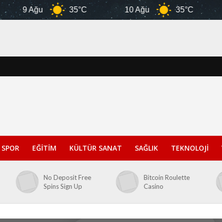
9 Ağu
35°C
10 Ağu
35°C
1
SPOR
EĞİTİM
KÜLTÜR SANAT
SAĞLIK
TEKNOLOJİ
No Deposit Free
Bitcoin Roulette
Spins Sign Up
Casino