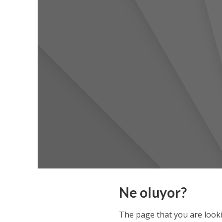
Ne oluyor?
The page that you are looki