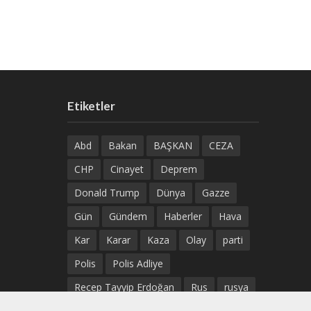
Etiketler
Abd
Bakan
BAŞKAN
CEZA
CHP
Cinayet
Deprem
Donald Trump
Dünya
Gazze
Gün
Gündem
Haberler
Hava
Kar
Karar
Kaza
Olay
parti
Polis
Polis Adliye
Recep Tayyip Erdoğan
Rus
rusya
Saldırı
Soruşturma
Sosyal Medya