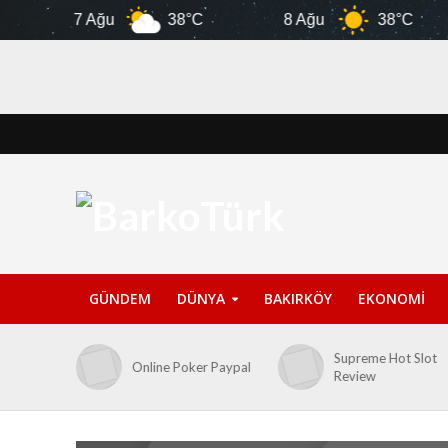
7 Ağu
38°C
8 Ağu
38°C
GÜNDEM
DÜNYA
BAKIRKÖY
EKONOMİ
 Blackjack
Supreme Hot Slot
Online Poker Paypal
Players
Review