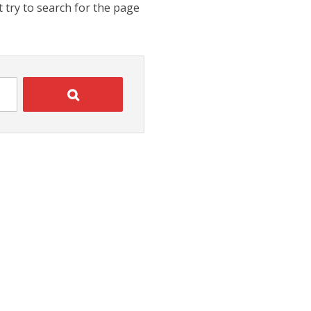
t try to search for the page