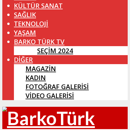
KÜLTÜR SANAT
SAĞLIK
TEKNOLOJİ
YAŞAM
BARKO TÜRK TV
SEÇIM 2024
DİĞER
MAGAZİN
KADIN
FOTOĞRAF GALERİSİ
VİDEO GALERİSİ