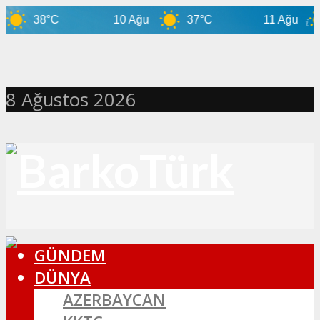
38°C
10 Ağu
37°C
11 Ağu
35
8 Ağustos 2026
GÜNDEM
DÜNYA
AZERBAYCAN