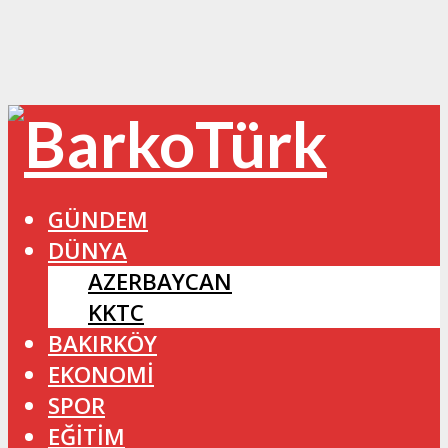
GÜNDEM
DÜNYA
AZERBAYCAN
KKTC
BAKIRKÖY
EKONOMİ
SPOR
EĞİTİM