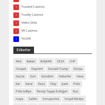
Trusted Casinos
1
Trustly Casinos
1
Video Slots
1
VR Casinos
1
YAZAR
1
Etiketler
Abd
Bakan
BAŞKAN
CEZA
CHP
Cinayet
Deprem
Donald Trump
Dünya
Gazze
Gün
Gündem
Haberler
Hava
Kar
Karar
Kaza
Olay
parti
Polis
Polis Adliye
Recep Tayyip Erdoğan
Rus
rusya
Saldırı
Soruşturma
Sosyal Medya