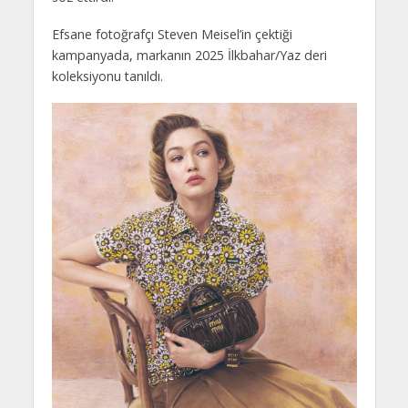
Efsane fotoğrafçı Steven Meisel’in çektiği
kampanyada, markanın 2025 İlkbahar/Yaz deri
koleksiyonu tanıldı.