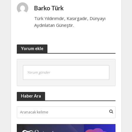
Barko Türk
Türk Yıldırımdır, Kasırgadır, Dünyayı
Aydınlatan Güneştir.
Yorum ekle
Yorum gönder
Haber Ara