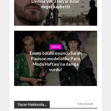
Demna’ydı: 3 milyar dolar
değer kaybetti
KADIN
Emmy ödüllü oyuncu Sarah
Paulson model oldu: Paris
Moda Haftası’na damga
vurdu!
TÜM YAZILAR
Yazar Hakkında...