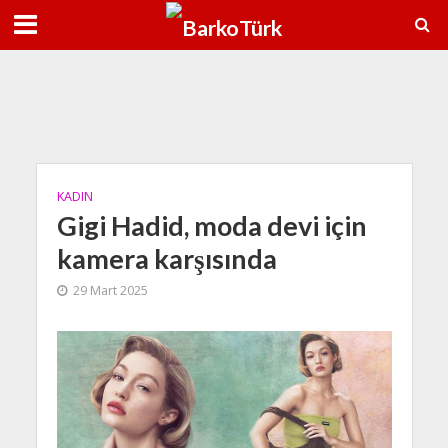
37°C
11 Ağu
35°C
12 Ağu
3
KADIN
Gigi Hadid, moda devi için
kamera karşısında
29 Mart 2025