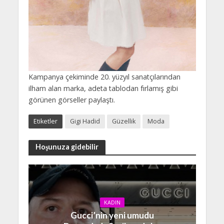
Kampanya çekiminde 20. yüzyıl sanatçılarından
ilham alan marka, adeta tablodan fırlamış gibi
görünen görseller paylaştı.
Etiketler
Gigi Hadid
Güzellik
Moda
Hoşunuza gidebilir
KADIN
Gucci’nin yeni umudu