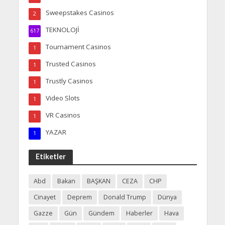
Sweepstakes Casinos
2
TEKNOLOJİ
617
Tournament Casinos
1
Trusted Casinos
1
Trustly Casinos
1
Video Slots
1
VR Casinos
1
YAZAR
1
Etiketler
Abd
Bakan
BAŞKAN
CEZA
CHP
Cinayet
Deprem
Donald Trump
Dünya
Gazze
Gün
Gündem
Haberler
Hava