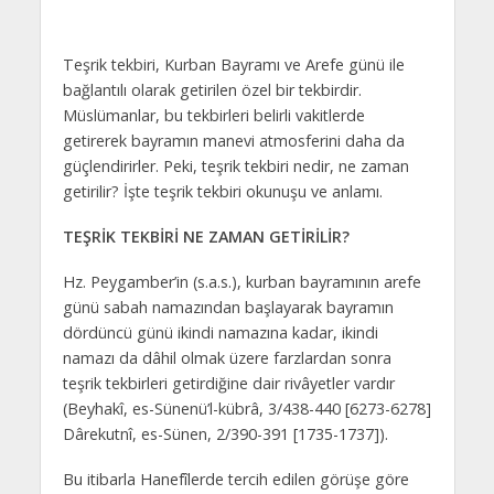
Teşrik tekbiri, Kurban Bayramı ve Arefe günü ile
bağlantılı olarak getirilen özel bir tekbirdir.
Müslümanlar, bu tekbirleri belirli vakitlerde
getirerek bayramın manevi atmosferini daha da
güçlendirirler. Peki, teşrik tekbiri nedir, ne zaman
getirilir? İşte teşrik tekbiri okunuşu ve anlamı.
TEŞRİK TEKBİRİ NE ZAMAN GETİRİLİR?
Hz. Peygamber’in (s.a.s.), kurban bayramının arefe
günü sabah namazından başlayarak bayramın
dördüncü günü ikindi namazına kadar, ikindi
namazı da dâhil olmak üzere farzlardan sonra
teşrik tekbirleri getirdiğine dair rivâyetler vardır
(Beyhakî, es-Sünenü’l-kübrâ, 3/438-440 [6273-6278]
Dârekutnî, es-Sünen, 2/390-391 [1735-1737]).
Bu itibarla Hanefîlerde tercih edilen görüşe göre