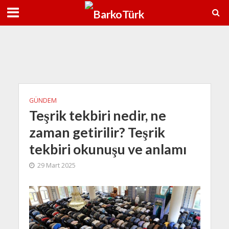
38°C
9 Ağu
38°C
10 Ağu
3
GÜNDEM
Teşrik tekbiri nedir, ne
zaman getirilir? Teşrik
tekbiri okunuşu ve anlamı
29 Mart 2025