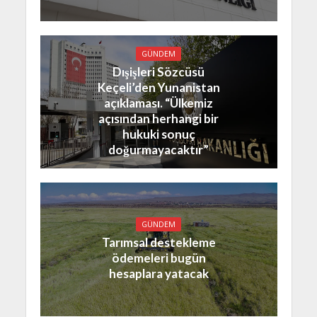
GÜNDEM
Dışişleri Sözcüsü
Keçeli’den Yunanistan
açıklaması. “Ülkemiz
açısından herhangi bir
hukuki sonuç
doğurmayacaktır”
GÜNDEM
Tarımsal destekleme
ödemeleri bugün
hesaplara yatacak