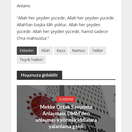
Anlamı:
“Allah her şeyden yücedir, Allah her şeyden yücedir.
Allah’tan başka ilâh yoktur, Allah her şeyden
yücedir. Allah her şeyden yücedir, hamd sadece
O’na mahsustur.”
Etiketler
Allah
Kaza
Namazı
Tekbir
Teşrik Tekbiri
Hoşunuza gidebilir
GÜNDEM
Mekke Ortak Savunma
Anlaşması. DMM’den
anlaşmaya yönelik iddialara
yalanlama geldi