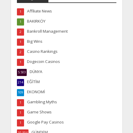
Affiliate News
1
BAKIRKÖY
1
Bankroll Management
2
Big Wins
1
Casino Rankings
2
Dogecoin Casinos
1
DÜNYA
5.503
EĞİTİM
214
EKONOMİ
109
Gambling Myths
1
Game Shows
1
Google Pay Casinos
1
GÜNDEM
10.504