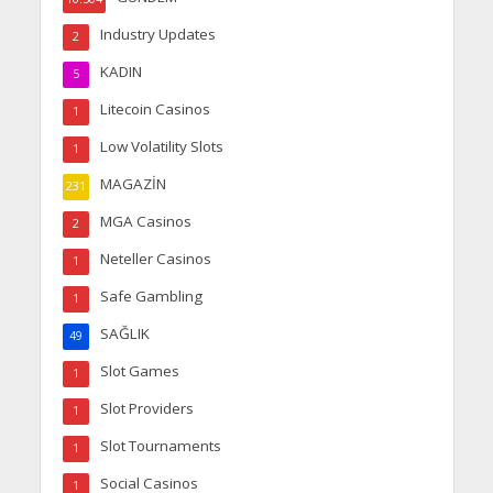
Industry Updates
2
KADIN
5
Litecoin Casinos
1
Low Volatility Slots
1
MAGAZİN
231
MGA Casinos
2
Neteller Casinos
1
Safe Gambling
1
SAĞLIK
49
Slot Games
1
Slot Providers
1
Slot Tournaments
1
Social Casinos
1