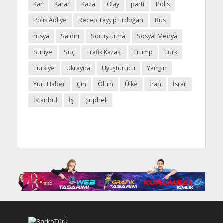
Kar
Karar
Kaza
Olay
parti
Polis
Polis Adliye
Recep Tayyip Erdoğan
Rus
rusya
Saldırı
Soruşturma
Sosyal Medya
Suriye
Suç
Trafik Kazası
Trump
Türk
Türkiye
Ukrayna
Uyuşturucu
Yangın
Yurt Haber
Çin
Ölüm
Ülke
İran
İsrail
İstanbul
İş
Şüpheli