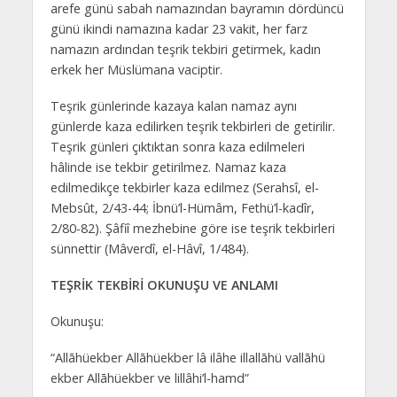
arefe günü sabah namazından bayramın dördüncü
günü ikindi namazına kadar 23 vakit, her farz
namazın ardından teşrik tekbiri getirmek, kadın
erkek her Müslümana vaciptir.
Teşrik günlerinde kazaya kalan namaz aynı
günlerde kaza edilirken teşrik tekbirleri de getirilir.
Teşrik günleri çıktıktan sonra kaza edilmeleri
hâlinde ise tekbir getirilmez. Namaz kaza
edilmedikçe tekbirler kaza edilmez (Serahsî, el-
Mebsût, 2/43-44; İbnü’l-Hümâm, Fethü’l-kadîr,
2/80-82). Şâfiî mezhebine göre ise teşrik tekbirleri
sünnettir (Mâverdî, el-Hâvî, 1/484).
TEŞRİK TEKBİRİ OKUNUŞU VE ANLAMI
Okunuşu:
“Allāhüekber Allāhüekber lâ ilâhe illallāhü vallāhü
ekber Allāhüekber ve lillâhi’l-hamd”