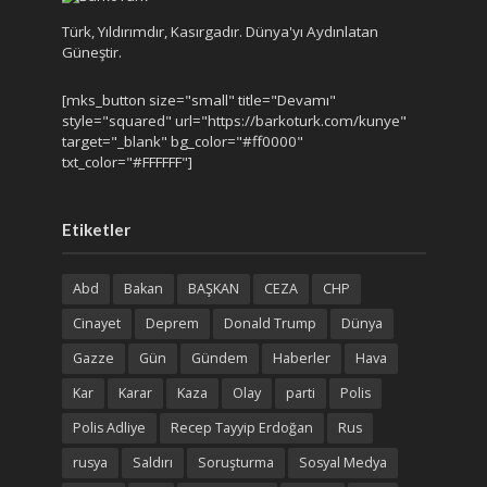
Türk, Yıldırımdır, Kasırgadır. Dünya'yı Aydınlatan
Güneştir.
[mks_button size="small" title="Devamı"
style="squared" url="https://barkoturk.com/kunye"
target="_blank" bg_color="#ff0000"
txt_color="#FFFFFF"]
Etiketler
Abd
Bakan
BAŞKAN
CEZA
CHP
Cinayet
Deprem
Donald Trump
Dünya
Gazze
Gün
Gündem
Haberler
Hava
Kar
Karar
Kaza
Olay
parti
Polis
Polis Adliye
Recep Tayyip Erdoğan
Rus
rusya
Saldırı
Soruşturma
Sosyal Medya